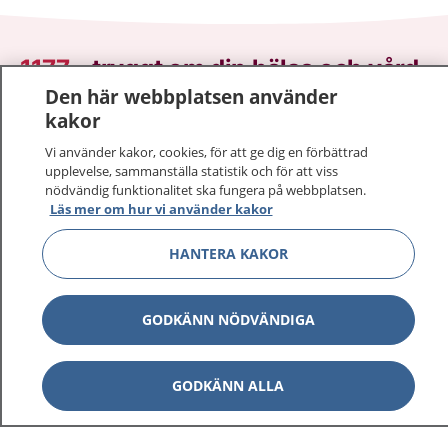
1177
–
tryggt om din hälsa och vård
Den här webbplatsen använder
På 1177.se får du råd om hälsa och information om
kakor
sjukdomar och vilka mottagningar du kan kontakta.
Vi använder kakor, cookies, för att ge dig en förbättrad
Logga in för att läsa din journal och göra dina
upplevelse, sammanställa statistik och för att viss
vårdärenden. Ring telefonnummer 1177 för
nödvändig funktionalitet ska fungera på webbplatsen.
Läs mer om hur vi använder kakor
sjukvårdsrådgivning dygnet runt.
1177 ger dig råd när du vill må bättre.
HANTERA KAKOR
GODKÄNN NÖDVÄNDIGA
Visa inn
1177 på flera språk
GODKÄNN ALLA
Visa inn
Om 1177