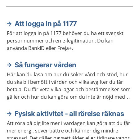
Att logga in på 1177
Aktuella artiklar
För att logga in på 1177 behöver du ha ett svenskt
personnummer och en e-legitimation. Du kan
använda BankID eller Freja+.
Så fungerar vården
Här kan du läsa om hur du söker vård och stöd, hur
du ska bli bemött i vården och vilka avgifter du får
betala. Du får veta vilka lagar och bestämmelser som
gäller och hur du kan göra om du inte är nöjd med
vården. Det finns också information för dig som är
närstående.
Fysisk aktivitet - all rörelse räknas
Att röra på dig lite mer i vardagen kan göra att du får
mer energi, sover bättre och känner dig mindre
stressad. Det gäller oavsett ålder eller tidigare vanor.