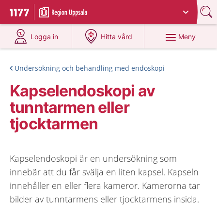
Du har valt region
Uppsala län
.
Till startsidan för 1177
på 1177.se
på 1177.se
Meny
Logga in
Hitta vård
Undersökning och behandling med endoskopi
Kapselendoskopi av
tunntarmen eller
tjocktarmen
Kapselendoskopi är en undersökning som
innebär att du får svälja en liten kapsel. Kapseln
innehåller en eller flera kameror. Kamerorna tar
bilder av tunntarmens eller tjocktarmens insida.