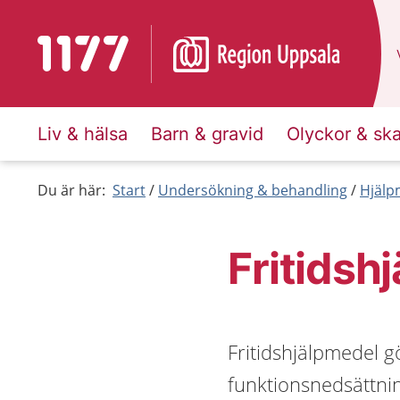
Till startsidan för 1177
Liv & hälsa
Barn & gravid
Olyckor & sk
Du är här:
Start
Undersökning & behandling
Hjälp
Fritidsh
Fritidshjälpmedel g
funktionsnedsättning