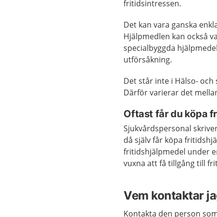
fritidsintressen.
Det kan vara ganska enkl
Hjälpmedlen kan också va
specialbyggda hjälpmedel f
utförsåkning.
Det står inte i Hälso- oc
Därför varierar det mella
Oftast får du köpa fr
Sjukvårdspersonal skriver 
då själv får köpa fritidshj
fritidshjälpmedel under en
vuxna att få tillgång till f
Vem kontaktar j
Kontakta den person som 