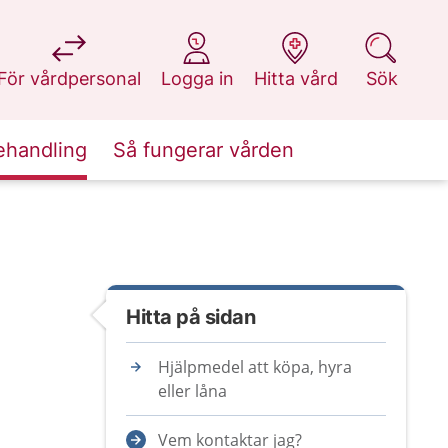
på 1177.se
på 1177.se
på 1177.se
på 1177.se
För vårdpersonal
Logga in
Hitta vård
Sök
ehandling
Så fungerar vården
Hitta på sidan
Hjälpmedel att köpa, hyra
eller låna
Vem kontaktar jag?