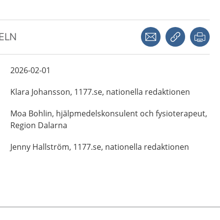
Dela via mejl
Kopiera län
Skr
KELN
2026-02-01
Klara
Johansson,
1177.se, nationella redaktionen
Moa
Bohlin,
hjälpmedelskonsulent och fysioterapeut,
Region Dalarna
Jenny
Hallström,
1177.se, nationella redaktionen