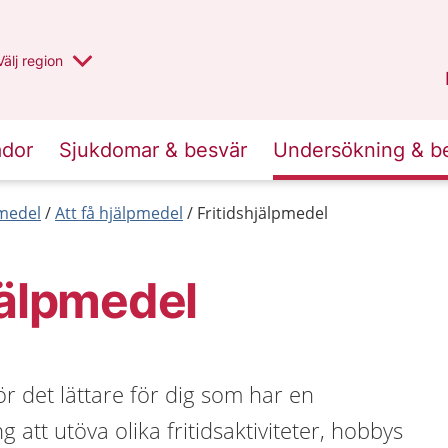
Du har valt region
Välj
en annan
region
Uppsala län
.
ador
Sjukdomar & besvär
Undersökning & b
medel
Att få hjälpmedel
Fritidshjälpmedel
jälpmedel
ör det lättare för dig som har en
 att utöva olika fritidsaktiviteter, hobbys