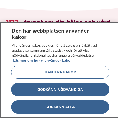
1177
–
tryggt om din hälsa och vård
Den här webbplatsen använder
På 1177.se får du råd om hälsa och information om
kakor
sjukdomar och vilka mottagningar du kan kontakta.
Vi använder kakor, cookies, för att ge dig en förbättrad
Logga in för att läsa din journal och göra dina
upplevelse, sammanställa statistik och för att viss
vårdärenden. Ring telefonnummer 1177 för
nödvändig funktionalitet ska fungera på webbplatsen.
sjukvårdsrådgivning dygnet runt.
Läs mer om hur vi använder kakor
1177 ger dig råd när du vill må bättre.
HANTERA KAKOR
GODKÄNN NÖDVÄNDIGA
Visa inn
1177 på flera språk
GODKÄNN ALLA
Visa inn
Om 1177