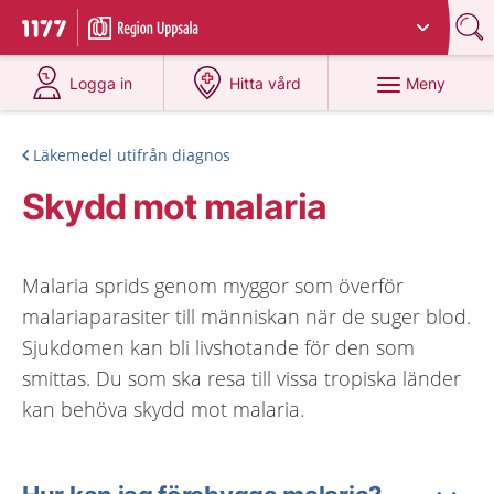
Du har valt region
Uppsala län
.
Till startsidan för 1177
på 1177.se
på 1177.se
Meny
Logga in
Hitta vård
Läkemedel utifrån diagnos
Skydd mot malaria
Malaria sprids genom myggor som överför
malariaparasiter till människan när de suger blod.
Sjukdomen kan bli livshotande för den som
smittas. Du som ska resa till vissa tropiska länder
kan behöva skydd mot malaria.