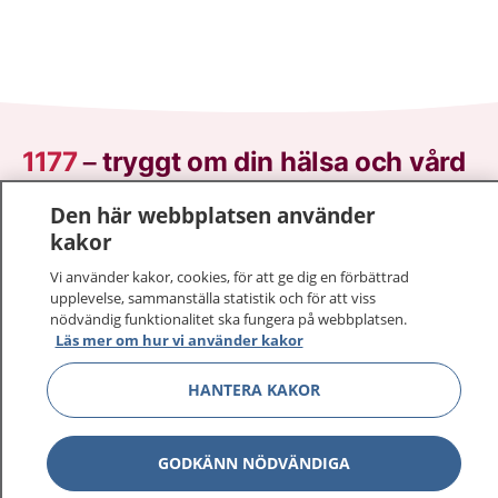
1177
–
tryggt om din hälsa och vård
Den här webbplatsen använder
På 1177.se får du råd om hälsa och information om
kakor
sjukdomar och vilka mottagningar du kan kontakta.
Logga in för att läsa din journal och göra dina
Vi använder kakor, cookies, för att ge dig en förbättrad
vårdärenden. Ring telefonnummer 1177 för
upplevelse, sammanställa statistik och för att viss
sjukvårdsrådgivning dygnet runt.
nödvändig funktionalitet ska fungera på webbplatsen.
Läs mer om hur vi använder kakor
1177 ger dig råd när du vill må bättre.
HANTERA KAKOR
GODKÄNN NÖDVÄNDIGA
Visa inn
1177 på flera språk