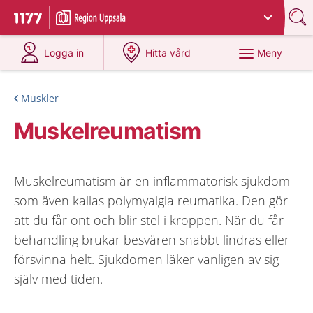
Du har valt region
Uppsala län
.
Till startsidan för 1177
på 1177.se
på 1177.se
Meny
Logga in
Hitta vård
Muskler
Muskelreumatism
Muskelreumatism är en inflammatorisk sjukdom
som även kallas polymyalgia reumatika. Den gör
att du får ont och blir stel i kroppen. När du får
behandling brukar besvären snabbt lindras eller
försvinna helt. Sjukdomen läker vanligen av sig
själv med tiden.