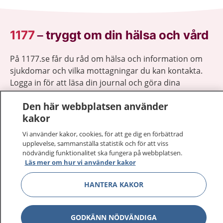
1177
–
tryggt om din hälsa och vård
På 1177.se får du råd om hälsa och information om
sjukdomar och vilka mottagningar du kan kontakta.
Logga in för att läsa din journal och göra dina
vårdärenden. Ring telefonnummer 1177 för
Den här webbplatsen använder
sjukvårdsrådgivning dygnet runt.
kakor
1177 ger dig råd när du vill må bättre.
Vi använder kakor, cookies, för att ge dig en förbättrad
upplevelse, sammanställa statistik och för att viss
nödvändig funktionalitet ska fungera på webbplatsen.
Läs mer om hur vi använder kakor
Visa inn
HANTERA KAKOR
1177 på flera språk
Visa inn
Om 1177
GODKÄNN NÖDVÄNDIGA