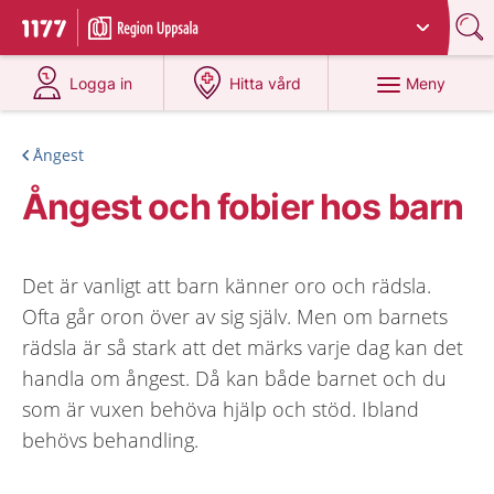
Du har valt region
Uppsala län
.
Till startsidan för 1177
på 1177.se
på 1177.se
Meny
Logga in
Hitta vård
Ångest
Ångest och fobier hos barn
Det är vanligt att barn känner oro och rädsla.
Ofta går oron över av sig själv. Men om barnets
rädsla är så stark att det märks varje dag kan det
handla om ångest. Då kan både barnet och du
som är vuxen behöva hjälp och stöd. Ibland
behövs behandling.