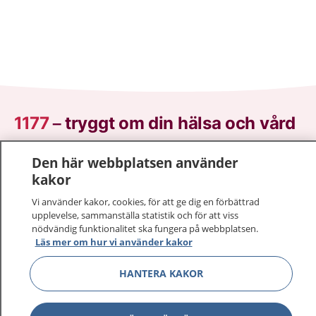
1177
–
tryggt om din hälsa och vård
På 1177.se får du råd om hälsa och information om
Den här webbplatsen använder
sjukdomar och vilka mottagningar du kan kontakta.
kakor
Logga in för att läsa din journal och göra dina
Vi använder kakor, cookies, för att ge dig en förbättrad
vårdärenden. Ring telefonnummer 1177 för
upplevelse, sammanställa statistik och för att viss
sjukvårdsrådgivning dygnet runt.
nödvändig funktionalitet ska fungera på webbplatsen.
1177 ger dig råd när du vill må bättre.
Läs mer om hur vi använder kakor
HANTERA KAKOR