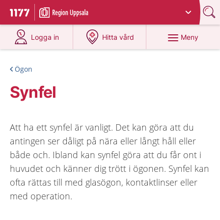
Du har valt region
Uppsala län
.
Till startsidan för 1177
på 1177.se
på 1177.se
Meny
Logga in
Hitta vård
Ögon
Synfel
Att ha ett synfel är vanligt. Det kan göra att du
antingen ser dåligt på nära eller långt håll eller
både och. Ibland kan synfel göra att du får ont i
huvudet och känner dig trött i ögonen. Synfel kan
ofta rättas till med glasögon, kontaktlinser eller
med operation.