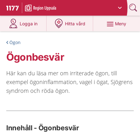
Du har valt region
Uppsala län
.
Till startsidan för 1177
på 1177.se
på 1177.se
Meny
Logga in
Hitta vård
Ögon
Ögonbesvär
Här kan du läsa mer om irriterade ögon, till
exempel ögoninflammation, vagel i ögat, Sjögrens
syndrom och röda ögon.
Innehåll - Ögonbesvär