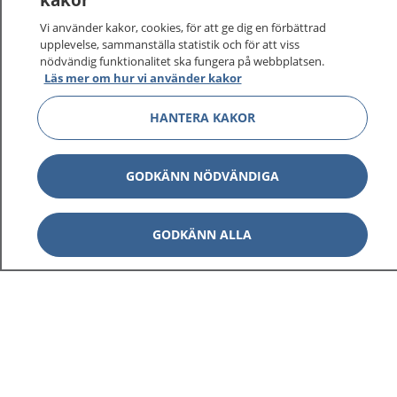
Vi använder kakor, cookies, för att ge dig en förbättrad
upplevelse, sammanställa statistik och för att viss
1177
–
tryggt om din hälsa och vård
nödvändig funktionalitet ska fungera på webbplatsen.
Läs mer om hur vi använder kakor
På 1177.se får du råd om hälsa och information om
sjukdomar och vilka mottagningar du kan kontakta.
HANTERA KAKOR
Logga in för att läsa din journal och göra dina
vårdärenden. Ring telefonnummer 1177 för
GODKÄNN NÖDVÄNDIGA
sjukvårdsrådgivning dygnet runt.
1177 ger dig råd när du vill må bättre.
GODKÄNN ALLA
Visa inn
1177 på flera språk
Visa inn
Om 1177