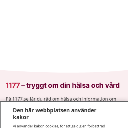
1177
–
tryggt om din hälsa och vård
På 1177.se får du råd om hälsa och information om
sjukdomar och vilka mottagningar du kan kontakta.
Den här webbplatsen använder
Logga in för att läsa din journal och göra dina
kakor
vårdärenden. Ring telefonnummer 1177 för
sjukvårdsrådgivning dygnet runt.
Vi använder kakor, cookies, för att ge dig en förbättrad