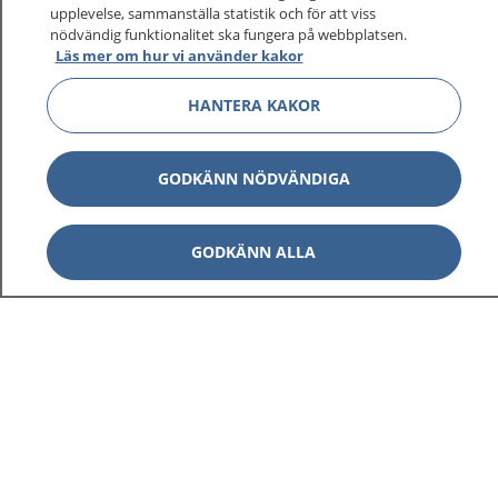
upplevelse, sammanställa statistik och för att viss
1177 ger dig råd när du vill må bättre.
nödvändig funktionalitet ska fungera på webbplatsen.
Läs mer om hur vi använder kakor
HANTERA KAKOR
Visa inn
1177 på flera språk
GODKÄNN NÖDVÄNDIGA
Visa inn
Om 1177
GODKÄNN ALLA
Visa inn
Kontakt
Behandling av personuppgifter
Hantering av kakor
Inställningar för kakor