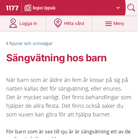
Du har valt region
Uppsala län
.
Till startsidan för 1177
på 1177.se
på 1177.se
Meny
Logga in
Hitta vård
Njurar och urinvägar
Sängvätning hos barn
När barn som är äldre än fem år kissar på sig på
natten kallas det för sängvätning, eller enures.
Det är mycket vanligt. Det finns behandlingar som
hjälper de allra flesta. Det finns också saker du
som vuxen kan göra för att hjälpa barnet.
För barn som är sex till sju år är sängvätning ett av de