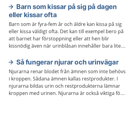
Barn som kissar på sig på dagen
Aktuella artiklar
eller kissar ofta
Barn som är fyra-fem år och äldre kan kissa på sig
eller kissa väldigt ofta. Det kan till exempel bero på
att barnet har förstoppning eller att hen blir
kissnödig även när urinblåsan innehåller bara lite
urin.
Så fungerar njurar och urinvägar
Njurarna renar blodet från ämnen som inte behövs
i kroppen. Sådana ämnen kallas restprodukter. I
njurarna bildas urin och restprodukterna lämnar
kroppen med urinen. Njurarna är också viktiga för
att reglera vattenbalansen, saltbalansen och
blodtrycket i kroppen.