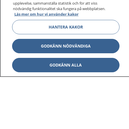
sjukdomar och vilka mottagningar du kan kontakta.
upplevelse, sammanställa statistik och för att viss
nödvändig funktionalitet ska fungera på webbplatsen.
Logga in för att läsa din journal och göra dina
Läs mer om hur vi använder kakor
vårdärenden. Ring telefonnummer 1177 för
sjukvårdsrådgivning dygnet runt.
HANTERA KAKOR
1177 ger dig råd när du vill må bättre.
GODKÄNN NÖDVÄNDIGA
GODKÄNN ALLA
Visa inn
1177 på flera språk
Visa inn
Om 1177
Visa inn
Kontakt
Behandling av personuppgifter