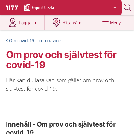
Du har valt region
Uppsala län
.
Till startsidan för 1177
på 1177.se
på 1177.se
Meny
Logga in
Hitta vård
Om covid-19 – coronavirus
Om prov och självtest för
covid-19
Här kan du läsa vad som gäller om prov och
självtest för covid-19.
Innehåll - Om prov och självtest för
covid-19