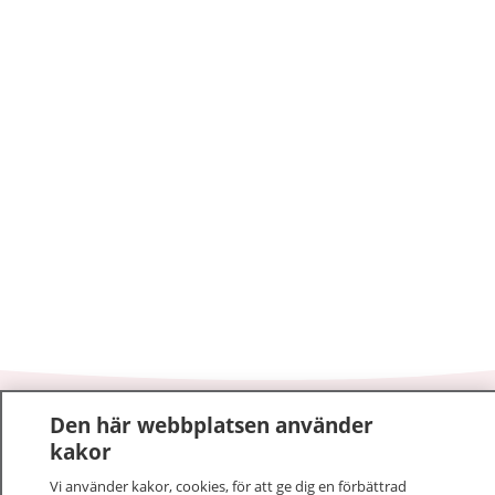
Den här webbplatsen använder
1177
–
tryggt om din hälsa och vård
kakor
På 1177.se får du råd om hälsa och information om
Vi använder kakor, cookies, för att ge dig en förbättrad