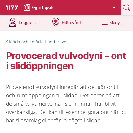
Du har valt region
Uppsala län
.
Till startsidan för 1177
på 1177.se
på 1177.se
Meny
Logga in
Hitta vård
Klåda och smärta i underlivet
Provocerad vulvodyni – ont
i slidöppningen
Provocerad vulvodyni innebär att det gör ont i
och runt öppningen till slidan. Det beror på att
de små ytliga nerverna i slemhinnan har blivit
överkänsliga. Det kan till exempel göra ont när du
har slidsamlag eller för in något i slidan.