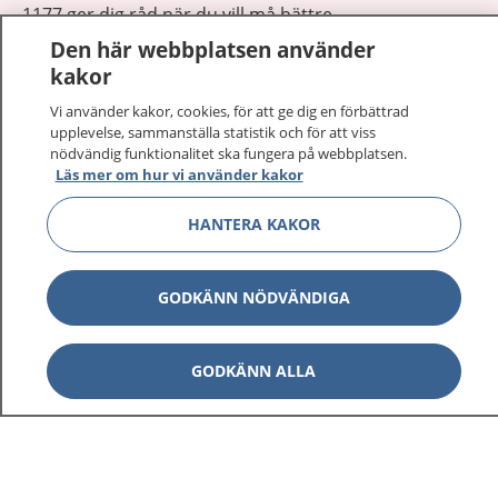
1177 ger dig råd när du vill må bättre.
Den här webbplatsen använder
kakor
Vi använder kakor, cookies, för att ge dig en förbättrad
upplevelse, sammanställa statistik och för att viss
nödvändig funktionalitet ska fungera på webbplatsen.
Visa inn
1177 på flera språk
Läs mer om hur vi använder kakor
Visa inn
Om 1177
HANTERA KAKOR
Visa inn
Kontakt
GODKÄNN NÖDVÄNDIGA
Behandling av personuppgifter
GODKÄNN ALLA
Hantering av kakor
Inställningar för kakor