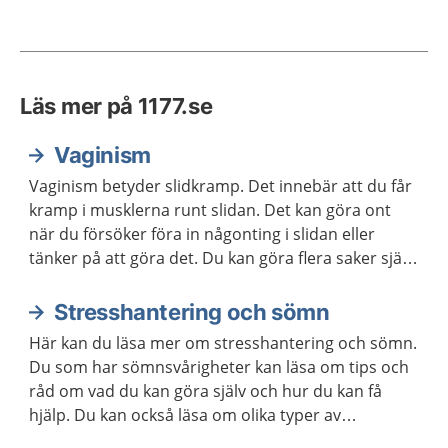
Läs mer på 1177.se
Vaginism
Vaginism betyder slidkramp. Det innebär att du får
kramp i musklerna runt slidan. Det kan göra ont
när du försöker föra in någonting i slidan eller
tänker på att göra det. Du kan göra flera saker själv
för att må bättre. Det finns även bra hjälp att få
genom vården. De allra flesta blir bra efter ett tag.
Stresshantering och sömn
Här kan du läsa mer om stresshantering och sömn.
Du som har sömnsvårigheter kan läsa om tips och
råd om vad du kan göra själv och hur du kan få
hjälp. Du kan också läsa om olika typer av
avslappningsövningar och lyssna på