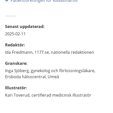
Patientföreningen för vulvasmärtor
Senast uppdaterad
:
2025-02-11
Redaktör
:
Ida
Friedmann,
1177.se, nationella redaktionen
Granskare
:
Inga
Sjöberg,
gynekolog och förlossningsläkare,
Ersboda hälsocentral,
Umeå
Illustratör
:
Kari
Toverud,
certifierad medicinsk illustratör