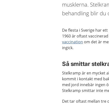
musklerna. Stelkra
behandling blir du o
De flesta i Sverige har et
1960 är oftast vacciner
vaccination
om det är mer
ingick.
Så smittar stelk
Stelkramp är en mycket all
kommit i kontakt med bakt
med jord innebär ingen ö
Stelkramp smittar inte m
Det tar oftast mellan tre dy