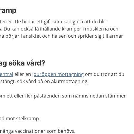
kramp
rier. De bildar ett gift som kan göra att du blir
jus. Du kan också få ihållande kramper i musklerna och
 börjar i ansiktet och halsen och sprider sig till armar
jag söka vård?
entral
eller en
jouröppen mottagning
om du tror att du
 stängt, sök vård på en akutmottagning.
 om ett eller fler påståenden som nämns nedan stämmer
rad mot stelkramp.
å många vaccinationer som behövs.