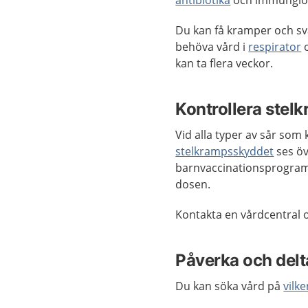
antibiotika
och immunglob
Du kan få kramper och sv
behöva vård i
respirator
o
kan ta flera veckor.
Kontrollera stel
Vid alla typer av sår so
stelkrampsskyddet
ses ö
barnvaccinationsprogramm
dosen.
Kontakta en vårdcentral 
Påverka och delta
Du kan söka vård på
vilke