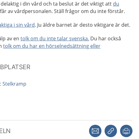
delaktig i din vård och ta beslut är det viktigt att
du
får av vårdpersonalen. Ställ frågor om du inte förstår.
ktiga i sin vård
. Ju äldre barnet är desto viktigare är det.
älp av en
tolk om du inte talar svenska.
Du har också
en
tolk om du har en hörselnedsättning eller
BBPLATSER
: Stelkramp
Dela via mejl
Kopiera län
Skr
KELN