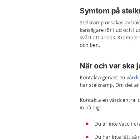
Symtom på stel
Stelkramp orsakas av bakte
känsligare för ljud och l
svårt att andas. Kramperna
och ben.
När och var ska 
Kontakta genast en
vårdc
har stelkramp. Om det är
Kontakta en vårdcentral
in på dig:
Du är inte vaccine
Du har inte fått s