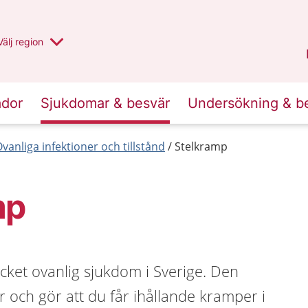
Du har valt region
Välj
en annan
region
Uppsala län
.
ador
Sjukdomar & besvär
Undersökning & b
vanliga infektioner och tillstånd
Stelkramp
mp
cket ovanlig sjukdom i Sverige. Den
r och gör att du får ihållande kramper i