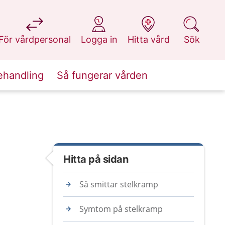
på 1177.se
på 1177.se
på 1177.se
på 1177.se
För vårdpersonal
Logga in
Hitta vård
Sök
ehandling
Så fungerar vården
Hitta på sidan
Så smittar stelkramp
Symtom på stelkramp