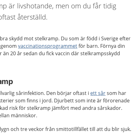
mp är livshotande, men om du får tidig
ftast återställd.
t bra skydd mot stelkramp. Du som är född i Sverige efter
ad genom
vaccinationsprogrammet
för barn. Förnya din
 än 20 år sedan du fick vaccin där stelkrampsskydd
ramp
varlig sårinfektion. Den börjar oftast i
ett sår
som har
erier som finns i jord. Djurbett som inte är förorenade
kad risk för stelkramp jämfört med andra sårskador.
ellan människor.
gn och tre veckor från smittotillfället till att du blir sjuk.