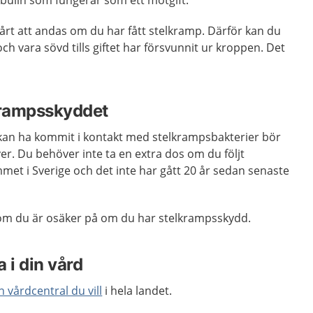
ulin som fungerar som ett motgift.
årt att andas om du har fått stelkramp. Därför kan du
ch vara sövd tills giftet har försvunnit ur kroppen. Det
krampsskyddet
m kan ha kommit i kontakt med stelkrampsbakterier bör
ver.
Du behöver inte ta en extra dos om du följt
et i Sverige och det inte har gått 20 år sedan senaste
om du är osäker på om du har stelkrampsskydd.
 i din vård
n vårdcentral du vill
i hela landet.