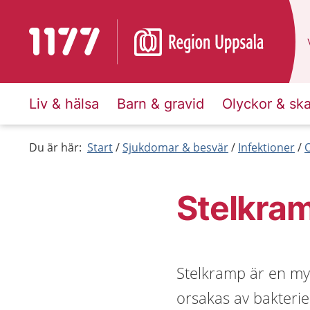
Till startsidan för 1177
Liv & hälsa
Barn & gravid
Olyckor & sk
Du är här:
Start
Sjukdomar & besvär
Infektioner
O
Stelkra
Stelkramp är en my
orsakas av bakterie