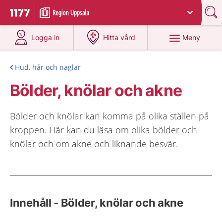
Du har valt region
Uppsala län
.
Till startsidan för 1177
på 1177.se
på 1177.se
Meny
Logga in
Hitta vård
Hud, hår och naglar
Bölder, knölar och akne
Bölder och knölar kan komma på olika ställen på
kroppen. Här kan du läsa om olika bölder och
knölar och om akne och liknande besvär.
Innehåll - Bölder, knölar och akne