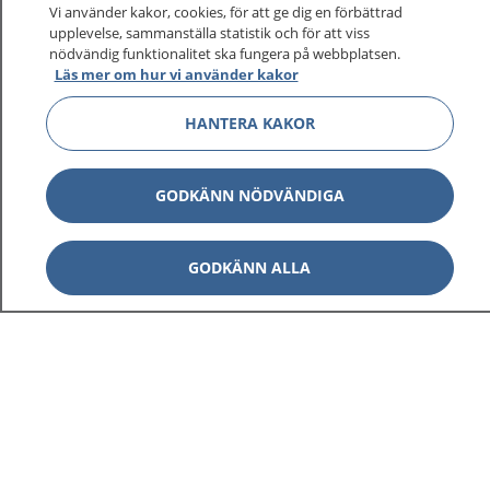
Vi använder kakor, cookies, för att ge dig en förbättrad
upplevelse, sammanställa statistik och för att viss
1177
–
tryggt om din hälsa och vård
nödvändig funktionalitet ska fungera på webbplatsen.
Läs mer om hur vi använder kakor
På 1177.se får du råd om hälsa och information om
HANTERA KAKOR
sjukdomar och vilka mottagningar du kan kontakta.
Logga in för att läsa din journal och göra dina
vårdärenden. Ring telefonnummer 1177 för
GODKÄNN NÖDVÄNDIGA
sjukvårdsrådgivning dygnet runt.
1177 ger dig råd när du vill må bättre.
GODKÄNN ALLA
Visa inn
1177 på flera språk
Visa inn
Om 1177
Visa inn