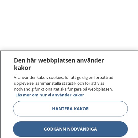
Den här webbplatsen använder
kakor
Vi använder kakor, cookies, för att ge dig en förbättrad
upplevelse, sammanställa statistik och för att viss
nödvändig funktionalitet ska fungera på webbplatsen.
Läs mer om hur vi använder kakor
1177
–
tryggt om din hälsa och vård
HANTERA KAKOR
På 1177.se får du råd om hälsa och information om
sjukdomar och vilka mottagningar du kan kontakta.
GODKÄNN NÖDVÄNDIGA
Logga in för att läsa din journal och göra dina
vårdärenden. Ring telefonnummer 1177 för