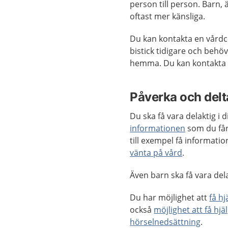
person till person. Barn
oftast mer känsliga.
Du kan kontakta en vårdce
bistick tidigare och behö
hemma. Du kan kontakta
Påverka och delta
Du ska få vara delaktig i
informationen
som du får
till exempel få informat
vänta på vård
.
Även barn ska få vara delak
Du har möjlighet att
få h
också
möjlighet att få hjä
hörselnedsättning
.