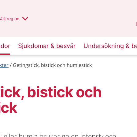
Du har valt region
Välj
en annan
region
Uppsala län
.
ador
Sjukdomar & besvär
Undersökning & b
xter
Getingstick, bistick och humlestick
ick, bistick och
ick
 bi eller humla brukar ge en intensiv och