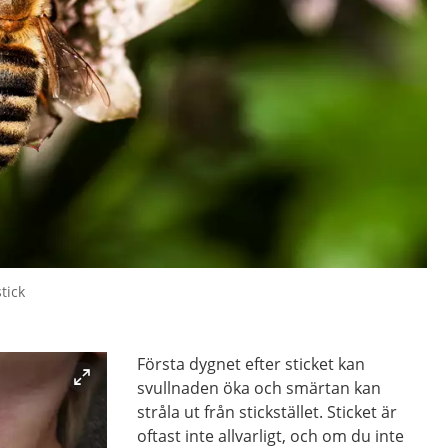
stick
Första dygnet efter sticket kan
svullnaden öka och smärtan kan
stråla ut från stickstället. Sticket är
oftast inte allvarligt, och om du inte