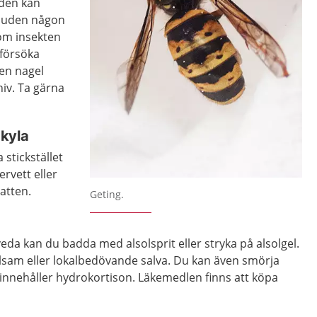
dden kan
i huden någon
 om insekten
 försöka
en nagel
niv. Ta gärna
kyla
 stickstället
ervett eller
atten.
Geting.
veda kan du badda med alsolsprit eller stryka på alsolgel.
sam eller lokalbedövande salva. Du kan även smörja
nnehåller hydrokortison. Läkemedlen finns att köpa