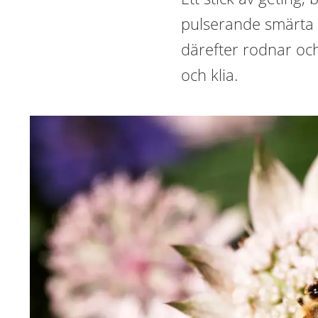
pulserande smärta i
därefter rodnar oc
och klia.