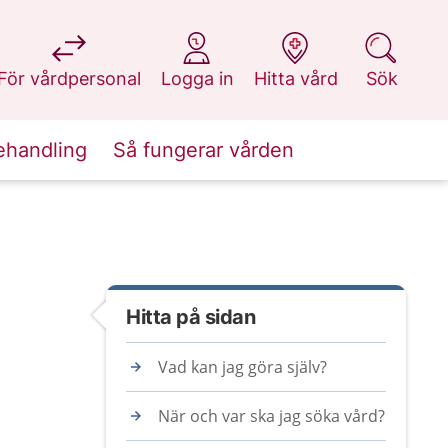
på 1177.se
på 1177.se
på 1177.se
på 1177.se
För vårdpersonal
Logga in
Hitta vård
Sök
ehandling
Så fungerar vården
Hitta på sidan
Vad kan jag göra själv?
När och var ska jag söka vård?