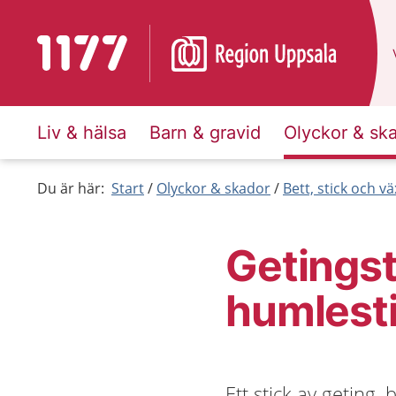
Till startsidan för 1177
Liv & hälsa
Barn & gravid
Olyckor & sk
Du är här:
Start
Olyckor & skador
Bett, stick och vä
Getingst
humlest
Ett stick av geting,