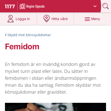
Du har valt region
Uppsala län
.
Till startsidan för 1177
på 1177.se
på 1177.se
Meny
Logga in
Hitta vård
Skydd mot könssjukdomar
Femidom
En femidom är en invändig kondom gjord av
mycket tunn plast eller latex. Du sätter in
femidomen i slidan eller ändtarmsöppningen
innan du ska ha samlag. Femidom skyddar mot
könssjukdomar eller graviditet.