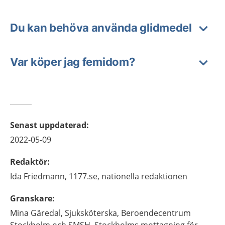
Du kan behöva använda glidmedel
Var köper jag femidom?
Senast uppdaterad
:
2022-05-09
Redaktör
:
Ida
Friedmann,
1177.se, nationella redaktionen
Granskare
:
Mina
Gäredal,
Sjuksköterska,
Beroendecentrum
Stockholm och SMSH, Stockholms mottagning för