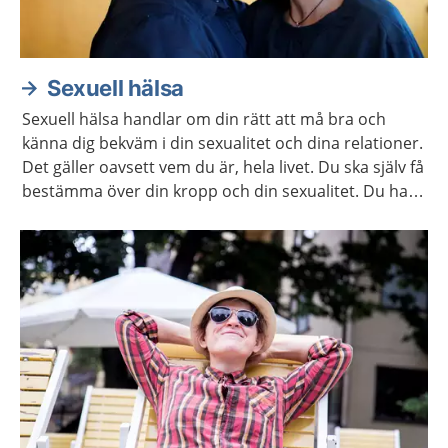
Sexuell hälsa
Sexuell hälsa handlar om din rätt att må bra och
känna dig bekväm i din sexualitet och dina relationer.
Det gäller oavsett vem du är, hela livet. Du ska själv få
bestämma över din kropp och din sexualitet. Du har
rätt att själv välja om och när du vill ha barn. Här
hittar du mer information och stöd för att ta hand
om din sexuella hälsa.