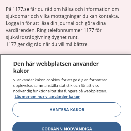
På 1177.se får du råd om hälsa och information om
sjukdomar och vilka mottagningar du kan kontakta.
Logga in för att läsa din journal och göra dina
vårdärenden. Ring telefonnummer 1177 för
sjukvårdsrådgivning dygnet runt.
1177 ger dig råd när du vill må bättre.
Den här webbplatsen använder
kakor
Vi använder kakor, cookies, för att ge dig en förbättrad
Visa inn
1177 på flera språk
upplevelse, sammanställa statistik och för att viss
nödvändig funktionalitet ska fungera på webbplatsen.
Läs mer om hur vi använder kakor
Visa inn
Om 1177
HANTERA KAKOR
Visa inn
Kontakt
GODKÄNN NÖDVÄNDIGA