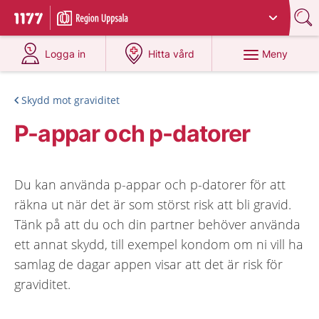
Du har valt region
Uppsala län
.
Till startsidan för 1177
på 1177.se
på 1177.se
Meny
Logga in
Hitta vård
Skydd mot graviditet
P-appar och p-datorer
Du kan använda p-appar och p-datorer för att
räkna ut när det är som störst risk att bli gravid.
Tänk på att du och din partner behöver använda
ett annat skydd, till exempel kondom om ni vill ha
samlag de dagar appen visar att det är risk för
graviditet.