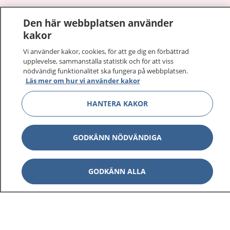
1177
–
tryggt om din hälsa och vård
Den här webbplatsen använder
kakor
På 1177.se får du råd om hälsa och information om
sjukdomar och vilka mottagningar du kan kontakta.
Vi använder kakor, cookies, för att ge dig en förbättrad
upplevelse, sammanställa statistik och för att viss
Logga in för att läsa din journal och göra dina
nödvändig funktionalitet ska fungera på webbplatsen.
vårdärenden. Ring telefonnummer 1177 för
Läs mer om hur vi använder kakor
sjukvårdsrådgivning dygnet runt.
1177 ger dig råd när du vill må bättre.
HANTERA KAKOR
GODKÄNN NÖDVÄNDIGA
Visa inn
1177 på flera språk
GODKÄNN ALLA
Visa inn
Om 1177
Visa inn
Kontakt