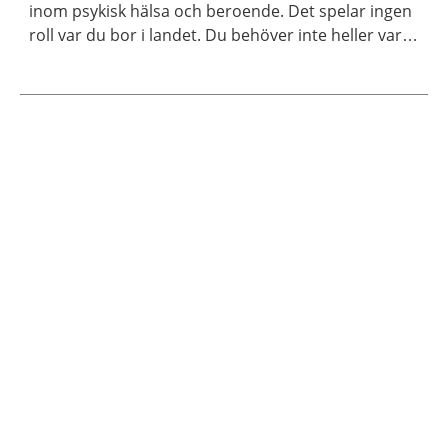
inom psykisk hälsa och beroende. Det spelar ingen
roll var du bor i landet. Du behöver inte heller vara
medlem för att ta kontakt.
Aktuella artiklar