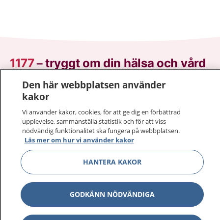
1177
–
tryggt om din hälsa och vård
Den här webbplatsen använder
På 1177.se får du råd om hälsa och information om
kakor
sjukdomar och vilka mottagningar du kan kontakta.
Logga in för att läsa din journal och göra dina
Vi använder kakor, cookies, för att ge dig en förbättrad
vårdärenden. Ring telefonnummer 1177 för
upplevelse, sammanställa statistik och för att viss
nödvändig funktionalitet ska fungera på webbplatsen.
sjukvårdsrådgivning dygnet runt.
Läs mer om hur vi använder kakor
1177 ger dig råd när du vill må bättre.
HANTERA KAKOR
GODKÄNN NÖDVÄNDIGA
Visa inn
1177 på flera språk