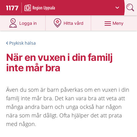
Du har valt region
Uppsala län
.
Till startsidan för 1177
på 1177.se
på 1177.se
Meny
Logga in
Hitta vård
Psykisk hälsa
När en vuxen i din familj
inte mår bra
Även du som är barn påverkas om en vuxen i din
familj inte mår bra. Det kan vara bra att veta att
många andra barn och unga också har någon
nära som mår dåligt. Ofta hjälper det att prata
med någon.