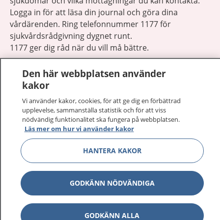
sjukdomar och vilka mottagningar du kan kontakta.
Logga in för att läsa din journal och göra dina
vårdärenden. Ring telefonnummer 1177 för
sjukvårdsrådgivning dygnet runt.
1177 ger dig råd när du vill må bättre.
Den här webbplatsen använder
kakor
Vi använder kakor, cookies, för att ge dig en förbättrad
Visa inn
upplevelse, sammanställa statistik och för att viss
1177 på flera språk
nödvändig funktionalitet ska fungera på webbplatsen.
Läs mer om hur vi använder kakor
Visa inn
Om 1177
HANTERA KAKOR
Visa inn
Kontakt
GODKÄNN NÖDVÄNDIGA
Behandling av personuppgifter
GODKÄNN ALLA