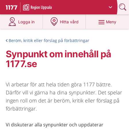
Du har valt region
Uppsala län
.
Till startsidan för 1177
på 1177.se
på 1177.se
Meny
Logga in
Hitta vård
Beröm, kritik eller förslag på förbättringar
Synpunkt om innehåll på
1177.se
Vi arbetar för att hela tiden göra 1177 bättre.
Därför vill vi gärna ha dina synpunkter. Det spelar
ingen roll om det är beröm, kritik eller förslag på
förbättringar.
Vi diskuterar alla synpunkter och uppdaterar