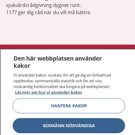
sjukvårdsrådgivning dygnet runt.
1177 ger dig råd när du vill må bättre.
Visa inn
1177 på flera språk
Den här webbplatsen använder
kakor
Visa inn
Om 1177
Vi använder kakor, cookies, för att ge dig en förbättrad
upplevelse, sammanställa statistik och för att viss
Visa inn
Kontakt
nödvändig funktionalitet ska fungera på webbplatsen.
Läs mer om hur vi använder kakor
HANTERA KAKOR
Behandling av personuppgifter
Hantering av kakor
GODKÄNN NÖDVÄNDIGA