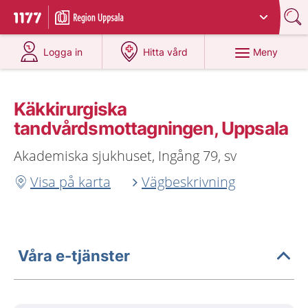
Du har valt region
Uppsala län
.
Till startsidan för 1177
på 1177.se
på 1177.se
Meny
Logga in
Hitta vård
Käkkirurgiska
tandvårdsmottagningen, Uppsala
Akademiska sjukhuset, Ingång 79, sv
Visa på karta
Vägbeskrivning
Våra e-tjänster