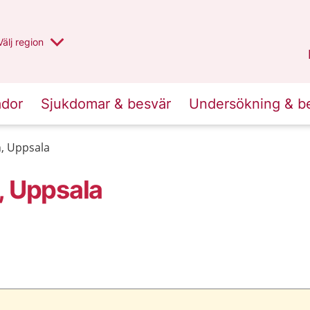
Du har valt region
Välj
en annan
region
Uppsala län
.
ador
Sjukdomar & besvär
Undersökning & b
n, Uppsala
, Uppsala