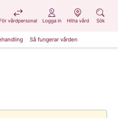
på 1177.se
på 1177.se
på 1177.se
på 1177.se
För vårdpersonal
Logga in
Hitta vård
Sök
ehandling
Så fungerar vården