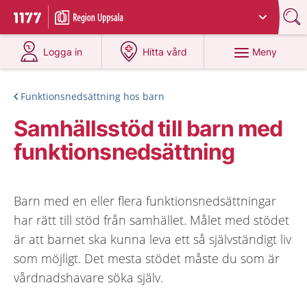
Du har valt region
Uppsala län
.
Till startsidan för 1177
på 1177.se
på 1177.se
Meny
Logga in
Hitta vård
Funktionsnedsättning hos barn
Samhällsstöd till barn med
funktionsnedsättning
Barn med en eller flera funktionsnedsättningar
har rätt till stöd från samhället. Målet med stödet
är att barnet ska kunna leva ett så självständigt liv
som möjligt. Det mesta stödet måste du som är
vårdnadshavare söka själv.