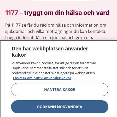
1177
–
tryggt om din hälsa och vård
På 1177.se får du råd om hälsa och information om
sjukdomar och vilka mottagningar du kan kontakta.
Logga in för att läsa din journal och göra dina
vårdärenden. Ring telefonnummer 1177 för
Den här webbplatsen använder
sjukvårdsrådgivning dygnet runt.
kakor
1177 ger dig råd när du vill må bättre.
Vi använder kakor, cookies, för att ge dig en förbättrad
upplevelse, sammanställa statistik och för att viss
nödvändig funktionalitet ska fungera på webbplatsen.
Läs mer om hur vi använder kakor
Visa inn
HANTERA KAKOR
1177 på flera språk
Visa inn
Om 1177
GODKÄNN NÖDVÄNDIGA