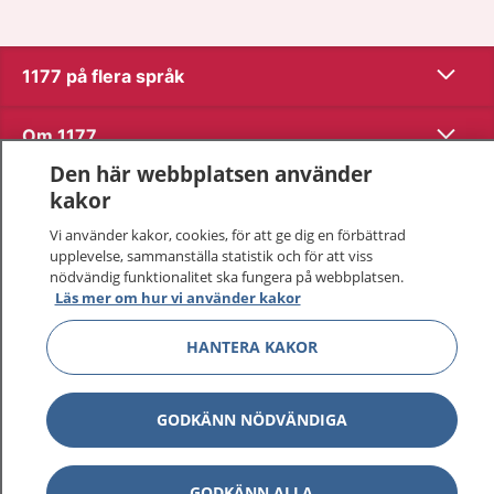
Visa inn
1177 på flera språk
Visa inn
Om 1177
Den här webbplatsen använder
Visa inn
Kontakt
kakor
Vi använder kakor, cookies, för att ge dig en förbättrad
upplevelse, sammanställa statistik och för att viss
Behandling av personuppgifter
nödvändig funktionalitet ska fungera på webbplatsen.
Läs mer om hur vi använder kakor
Hantering av kakor
HANTERA KAKOR
Inställningar för kakor
GODKÄNN NÖDVÄNDIGA
1177 – en tjänst från
Inera.
GODKÄNN ALLA