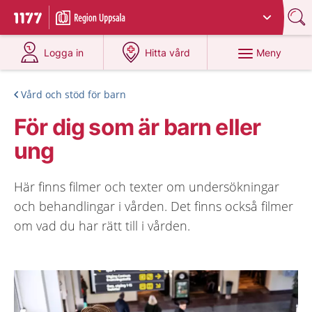
Du har valt region
Uppsala län
.
Till startsidan för 1177
på 1177.se
på 1177.se
Meny
Logga in
Hitta vård
Vård och stöd för barn
För dig som är barn eller
ung
Här finns filmer och texter om undersökningar
och behandlingar i vården. Det finns också filmer
om vad du har rätt till i vården.