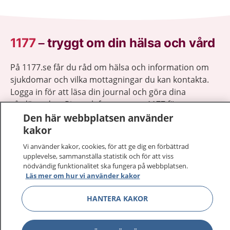
1177
–
tryggt om din hälsa och vård
På 1177.se får du råd om hälsa och information om
sjukdomar och vilka mottagningar du kan kontakta.
Logga in för att läsa din journal och göra dina
vårdärenden. Ring telefonnummer 1177 för
sjukvårdsrådgivning dygnet runt.
Den här webbplatsen använder
1177 ger dig råd när du vill må bättre.
kakor
Vi använder kakor, cookies, för att ge dig en förbättrad
upplevelse, sammanställa statistik och för att viss
nödvändig funktionalitet ska fungera på webbplatsen.
Läs mer om hur vi använder kakor
Visa inn
1177 på flera språk
HANTERA KAKOR
Visa inn
Om 1177