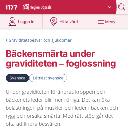
Du har valt region
Uppsala län
.
Till startsidan för 1177
på 1177.se
på 1177.se
Meny
Logga in
Hitta vård
Graviditetsbesvär och sjukdomar
Bäckensmärta under
graviditeten – foglossning
Svenska
Lättläst svenska
Under graviditeten förändras kroppen och
bäckenets leder blir mer rörliga. Det kan öka
belastningen på muskler och leder i bäcken och
rygg och orsaka smärta. Med rätt stöd går det
ofta att lindra besvären.