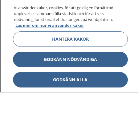
Vi använder kakor, cookies, för att ge dig en förbättrad
upplevelse, sammanställa statistik och för att viss
nödvändig funktionalitet ska fungera på webbplatsen.
Visa inn
Läs mer om hur vi använder kakor
1177 på flera språk
HANTERA KAKOR
Visa inn
Om 1177
Visa inn
GODKÄNN NÖDVÄNDIGA
Kontakt
GODKÄNN ALLA
Behandling av personuppgifter
Hantering av kakor
Inställningar för kakor
1177 – en tjänst från
Inera.