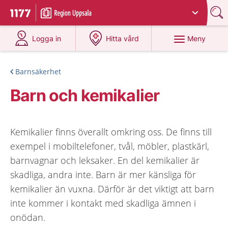
Du har valt region
Uppsala län
.
Till startsidan för 1177
på 1177.se
på 1177.se
Meny
Logga in
Hitta vård
Barnsäkerhet
Barn och kemikalier
Kemikalier finns överallt omkring oss. De finns till
exempel i mobiltelefoner, tvål, möbler, plastkärl,
barnvagnar och leksaker. En del kemikalier är
skadliga, andra inte. Barn är mer känsliga för
kemikalier än vuxna. Därför är det viktigt att barn
inte kommer i kontakt med skadliga ämnen i
onödan.