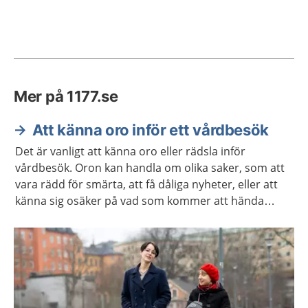
Mer på 1177.se
Att känna oro inför ett vårdbesök
Det är vanligt att känna oro eller rädsla inför
vårdbesök. Oron kan handla om olika saker, som att
vara rädd för smärta, att få dåliga nyheter, eller att
känna sig osäker på vad som kommer att hända
under besöket. Kanske har du negativa upplevelser
från tidigare vårdbesök som gör dig orolig.