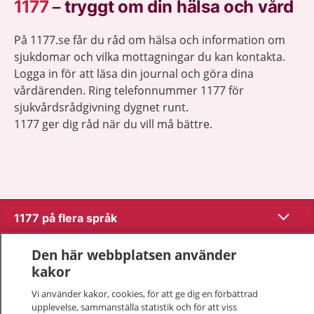
1177
–
tryggt om din hälsa och vård
På 1177.se får du råd om hälsa och information om
sjukdomar och vilka mottagningar du kan kontakta.
Logga in för att läsa din journal och göra dina
vårdärenden. Ring telefonnummer 1177 för
sjukvårdsrådgivning dygnet runt.
1177 ger dig råd när du vill må bättre.
Visa inn
1177 på flera språk
Visa inn
Den här webbplatsen använder
Om 1177
kakor
Visa inn
Kontakt
Vi använder kakor, cookies, för att ge dig en förbättrad
upplevelse, sammanställa statistik och för att viss