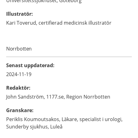
Universitetssjukhuset,
Göteborg
Illustratör
:
Kari
Toverud,
certifierad medicinsk illustratör
Norrbotten
Senast uppdaterad
:
2024-11-19
Redaktör
:
John
Sandström,
1177.se, Region Norrbotten
Granskare
:
Periklis
Koumoutsakos,
Läkare, specialist i urologi,
Sunderby sjukhus,
Luleå