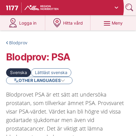
Du har valt region
Norrbotten
.
Till startsidan för 1177
på 1177.se
på 1177.se
Meny
Logga in
Hitta vård
Blodprov
Blodprov: PSA
Svenska
Lättläst svenska
OTHER LANGUAGES
Blodprovet PSA är ett sätt att undersöka
prostatan, som tillverkar ämnet PSA. Provsvaret
visar PSA-värdet. Värdet kan bli högre vid vissa
godartade sjukdomar men även vid
prostatacancer. Det är viktigt att lämna