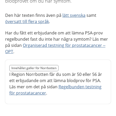
blodprovet om du har symtom.
Den här texten finns även på
lätt svenska
samt
översatt till flera språk
.
Har du fått ett erbjudande om att lämna PSA-prov
regelbundet fast du inte har några symtom? Läs mer
på sidan
Organiserad testning för prostatacancer –
OPT
.
Slut på det regionala tillägget från region Norrbotten
Innehållet gäller för Norrbotten
Nedan innehåll gäller region Norrbotten
I Region Norrbotten får du som är 50 eller 56 år
ett erbjudande om att lämna blodprov för PSA.
Läs mer om det på sidan
Regelbunden testning
för prostatacancer
.