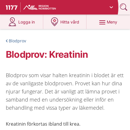
Du har valt region
Norrbotten
.
Till startsidan för 1177
på 1177.se
på 1177.se
Meny
Logga in
Hitta vård
Blodprov
Blodprov: Kreatinin
Blodprov som visar halten kreatinin i blodet är ett
av de vanligaste blodproven. Provet kan hur dina
njurar fungerar. Det är vanligt att lämna provet i
samband med en undersökning eller inför en
behandling med vissa typer av läkemedel.
Kreatinin förkortas ibland till krea.