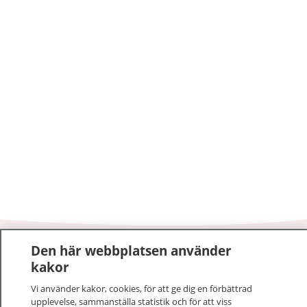
Den här webbplatsen använder
1177
–
tryggt om din hälsa och vård
kakor
På 1177.se får du råd om hälsa och information om
Vi använder kakor, cookies, för att ge dig en förbättrad
upplevelse, sammanställa statistik och för att viss
sjukdomar och vilka mottagningar du kan kontakta.