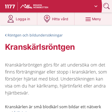
Du har valt region
Norrbotten
.
Till startsidan för 1177
på 1177.se
på 1177.se
Meny
Logga in
Hitta vård
Röntgen och bildundersökningar
Kranskärlsröntgen
Kranskärlsröntgen görs för att undersöka om det
finns förträngningar eller stopp i kranskärlen, som
försörjer hjärtat med blod. Undersökningen kan
visa om du har kärlkramp, hjärtinfarkt eller andra
hjärtbesvär.
Kranskärlen är små blodkärl som bildar ett nätverk