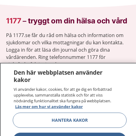
1177
–
tryggt om din hälsa och vård
På 1177.se får du råd om hälsa och information om
sjukdomar och vilka mottagningar du kan kontakta.
Logga in för att läsa din journal och göra dina
vårdärenden. Ring telefonnummer 1177 för
sjukvårdsrådgivning dygnet runt.
1177 ger dig råd när du vill må bättre.
Den här webbplatsen använder
kakor
Vi använder kakor, cookies, för att ge dig en förbättrad
upplevelse, sammanställa statistik och för att viss
nödvändig funktionalitet ska fungera på webbplatsen.
Läs mer om hur vi använder kakor
Visa inn
1177 på flera språk
HANTERA KAKOR
Visa inn
Om 1177