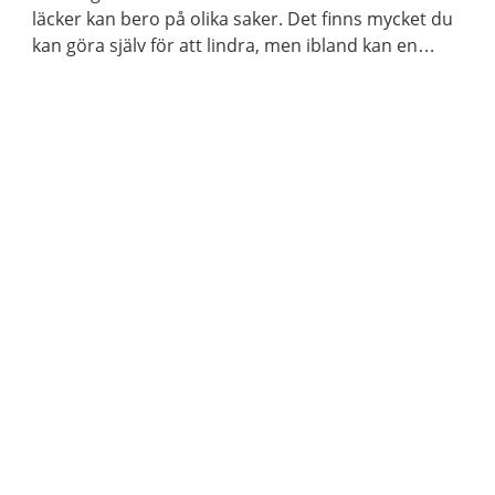
läcker kan bero på olika saker. Det finns mycket du
kan göra själv för att lindra, men ibland kan en
behandling eller en operation behövas. Att ha
avföringsinkontinens är vanligare än vad många
tror.