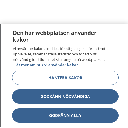
Den här webbplatsen använder
kakor
Vi använder kakor, cookies, för att ge dig en förbättrad
upplevelse, sammanställa statistik och för att viss
nödvändig funktionalitet ska fungera på webbplatsen.
Läs mer om hur vi använder kakor
1177
–
tryggt om din hälsa och vård
HANTERA KAKOR
På 1177.se får du råd om hälsa och information om
sjukdomar och vilka mottagningar du kan kontakta.
GODKÄNN NÖDVÄNDIGA
Logga in för att läsa din journal och göra dina
vårdärenden. Ring telefonnummer 1177 för
GODKÄNN ALLA
sjukvårdsrådgivning dygnet runt.
1177 ger dig råd när du vill må bättre.