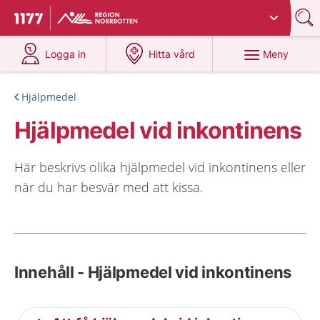
Du har valt region
Norrbotten
.
Till startsidan för 1177
på 1177.se
på 1177.se
Meny
Logga in
Hitta vård
Hjälpmedel
Hjälpmedel vid inkontinens
Här beskrivs olika hjälpmedel vid inkontinens eller
när du har besvär med att kissa.
Innehåll - Hjälpmedel vid inkontinens