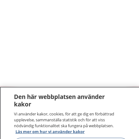
Den här webbplatsen använder
1177
–
tryggt om din hälsa och vård
kakor
Vi använder kakor, cookies, för att ge dig en förbättrad
På 1177.se får du råd om hälsa och information om
upplevelse, sammanställa statistik och för att viss
sjukdomar och vilka mottagningar du kan kontakta.
nödvändig funktionalitet ska fungera på webbplatsen.
Logga in för att läsa din journal och göra dina
Läs mer om hur vi använder kakor