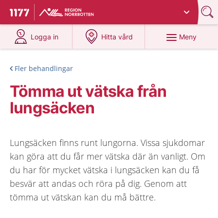
Du har valt region
Norrbotten
.
Till startsidan för 1177
på 1177.se
på 1177.se
Meny
Logga in
Hitta vård
Fler behandlingar
Tömma ut vätska från
lungsäcken
Lungsäcken finns runt lungorna. Vissa sjukdomar
kan göra att du får mer vätska där än vanligt. Om
du har för mycket vätska i lungsäcken kan du få
besvär att andas och röra på dig. Genom att
tömma ut vätskan kan du må bättre.