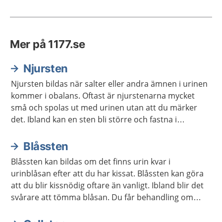
Mer på 1177.se
Njursten
Njursten bildas när salter eller andra ämnen i urinen
kommer i obalans. Oftast är njurstenarna mycket
små och spolas ut med urinen utan att du märker
det. Ibland kan en sten bli större och fastna i
urinledaren. Då kan du få mycket ont i ena sidan eller
i ryggen, så kallat njurstensanfall. Ibland behövs
Blåssten
behandling på sjukhus för att få ut stenen.
Blåssten kan bildas om det finns urin kvar i
urinblåsan efter att du har kissat. Blåssten kan göra
att du blir kissnödig oftare än vanligt. Ibland blir det
svårare att tömma blåsan. Du får behandling om
stenarna är stora och ger besvär.