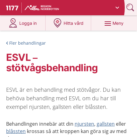
Du har valt region
Norrbotten
.
Till startsidan för 1177
på 1177.se
på 1177.se
Meny
Logga in
Hitta vård
Fler behandlingar
ESVL –
stötvågsbehandling
ESVL är en behandling med stötvågor. Du kan
behöva behandling med ESVL om du har till
exempel njursten, gallsten eller blåssten.
Behandlingen innebär att din
njursten
,
gallsten
eller
blåssten
krossas så att kroppen kan göra sig av med