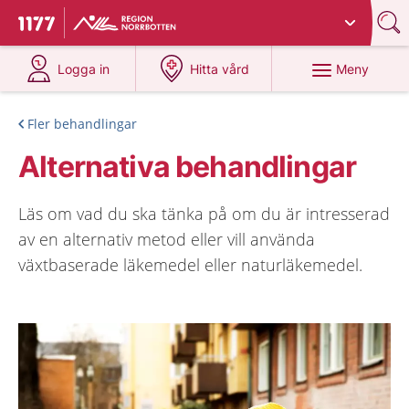
Du har valt region
Norrbotten
.
Till startsidan för 1177
på 1177.se
på 1177.se
Meny
Logga in
Hitta vård
Fler behandlingar
Alternativa behandlingar
Läs om vad du ska tänka på om du är intresserad
av en alternativ metod eller vill använda
växtbaserade läkemedel eller naturläkemedel.