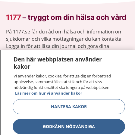
1177
–
tryggt om din hälsa och vård
På 1177.se får du råd om hälsa och information om
sjukdomar och vilka mottagningar du kan kontakta.
Logga in för att läsa din journal och göra dina
vårdärenden. Ring telefonnummer 1177 för
Den här webbplatsen använder
sjukvårdsrådgivning dygnet runt.
kakor
1177 ger dig råd när du vill må bättre.
Vi använder kakor, cookies, för att ge dig en förbättrad
upplevelse, sammanställa statistik och för att viss
nödvändig funktionalitet ska fungera på webbplatsen.
Läs mer om hur vi använder kakor
Visa inn
HANTERA KAKOR
1177 på flera språk
Visa inn
Om 1177
GODKÄNN NÖDVÄNDIGA