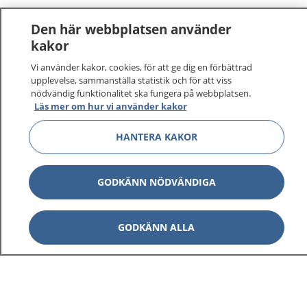
Den här webbplatsen använder
kakor
Vi använder kakor, cookies, för att ge dig en förbättrad
1177
–
tryggt om din hälsa och vård
upplevelse, sammanställa statistik och för att viss
nödvändig funktionalitet ska fungera på webbplatsen.
Läs mer om hur vi använder kakor
På 1177.se får du råd om hälsa och information om
sjukdomar och vilka mottagningar du kan kontakta.
HANTERA KAKOR
Logga in för att läsa din journal och göra dina
vårdärenden. Ring telefonnummer 1177 för
sjukvårdsrådgivning dygnet runt.
GODKÄNN NÖDVÄNDIGA
1177 ger dig råd när du vill må bättre.
GODKÄNN ALLA
Visa inn
1177 på flera språk