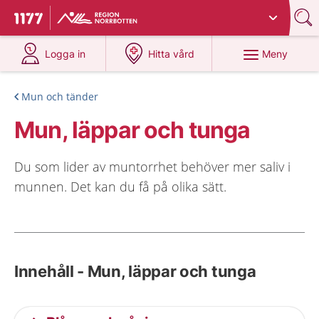
Du har valt region
Norrbotten
.
Till startsidan för 1177
på 1177.se
på 1177.se
Meny
Logga in
Hitta vård
Mun och tänder
Mun, läppar och tunga
Du som lider av muntorrhet behöver mer saliv i
munnen. Det kan du få på olika sätt.
Innehåll - Mun, läppar och tunga