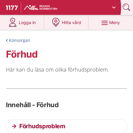
Du har valt region
Norrbotten
.
Till startsidan för 1177
på 1177.se
på 1177.se
Meny
Logga in
Hitta vård
Könsorgan
Förhud
Här kan du läsa om olika förhudsproblem.
Innehåll - Förhud
Förhudsproblem