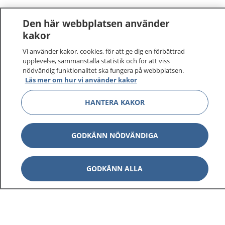
Den här webbplatsen använder
kakor
Vi använder kakor, cookies, för att ge dig en förbättrad
upplevelse, sammanställa statistik och för att viss
nödvändig funktionalitet ska fungera på webbplatsen.
Läs mer om hur vi använder kakor
HANTERA KAKOR
1177
–
tryggt om din hälsa och vård
På 1177.se får du råd om hälsa och information om
GODKÄNN NÖDVÄNDIGA
sjukdomar och vilka mottagningar du kan kontakta.
Logga in för att läsa din journal och göra dina
vårdärenden. Ring telefonnummer 1177 för
GODKÄNN ALLA
sjukvårdsrådgivning dygnet runt.
1177 ger dig råd när du vill må bättre.