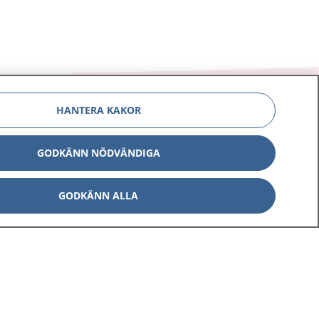
HANTERA KAKOR
GODKÄNN NÖDVÄNDIGA
Om 1177
Kontakt
E-tjänster
Press
GODKÄNN ALLA
Aktuellt
Digital tillgänglighet