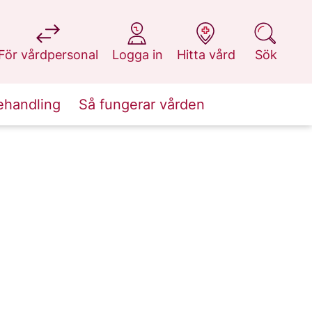
på 1177.se
på 1177.se
på 1177.se
på 1177.se
För vårdpersonal
Logga in
Hitta vård
Sök
ehandling
Så fungerar vården