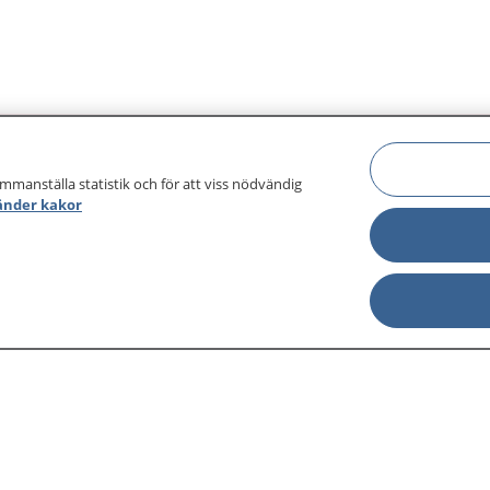
ammanställa statistik och för att viss nödvändig
änder kakor
sjukdomar och
Other languages
sa din journal
Lättläst svenska
 för