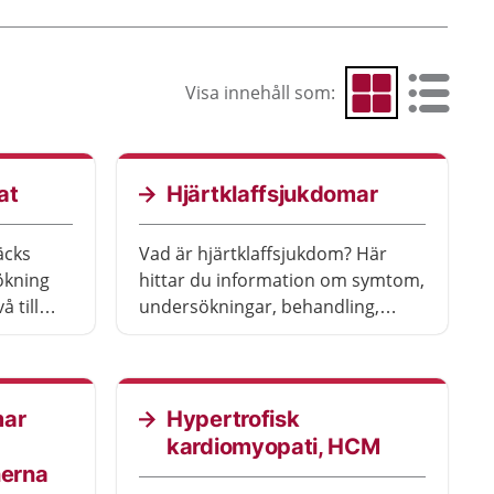
Visa innehåll som:
Visa som rutnät
Visa som 
at
Hjärtklaffsjukdomar
äcks
Vad är hjärtklaffsjukdom? Här
ökning
hittar du information om symtom,
å till
undersökningar, behandling,
återhämtning och livet efter
ch
behandlingen.
g
mar
Hypertrofisk
kardiomyopati, HCM
nerna