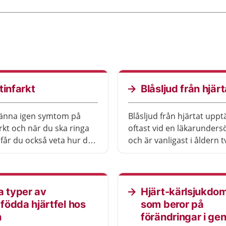
tinfarkt
Blåsljud från hjärt
känna igen symtom på
Blåsljud från hjärtat uppt
arkt och när du ska ringa
oftast vid en läkarunders
 får du också veta hur du
och är vanligast i åldern tv
as med att minska risken
fyra år. De flesta som har blåsljud
infarkt.
i hjärtat får inga besvär o
behöver ingen behandlin
a typer av
Hjärt-kärlsjukdo
ödda hjärtfel hos
som beror på
n
förändringar i ge