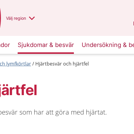
Du har valt region
Välj
en annan
region
Norrbotten
.
ador
Sjukdomar & besvär
Undersökning & b
ch lymfkörtlar
Hjärtbesvär och hjärtfel
ärtfel
esvär som har att göra med hjärtat.