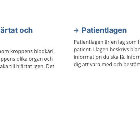
hjärtklappning, svimmar, 
andfådda eller får ont i br
Ring genast 112 om besvä
kraftiga och inte snabbt g
järtat och
Patientlagen
Patientlagen är en lag som f
patient. I lagen beskrivs bla
nom kroppens blodkärl.
information du ska få. Info
roppens olika organ och
dig att vara med och bestä
ka till hjärtat igen. Det