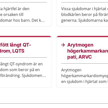
 hjärtfel är den
Vissa sjukdomar i hjärtat
e orsaken till
blodkärlen beror på förän
kdomar hos barn. Det kan
generna. Sjukdomarna k
pel vara hål i hjärtats
överföras mellan olika
gar eller förträngningar
generationer i en genetisk
laffarna eller de stora
De flesta barn mår bättre
ött långt QT-
Arytmogen
handling, men behöver
drom, LQTS
högerkammarkar
tsätta att komma på
pati, ARVC
kningar under många år.
långt QT-syndrom är en
kdom som beror på en
Arytmogen
 förändring. Sjukdomen
högerkammarkardiomyopa
n elektrisk störning i
en sjukdom i hjärtat som
 muskelceller.
annat innebär att fett oc
lagras in i den högra
hjärtkammaren. En del m
inte av sjukdomen. Andra 