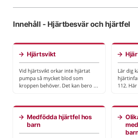
Innehåll - Hjärtbesvär och hjärtfel
Hjärtsvikt
Hjär
Vid hjärtsvikt orkar inte hjärtat
Lär dig 
pumpa så mycket blod som
hjärtinf
kroppen behöver. Det kan bero på
112. Här
att hjärtmuskelns förmåga att dra
kan lyck
ihop sig är försvagad.
för hjärt
Medfödda hjärtfel hos
Olik
barn
medf
bar