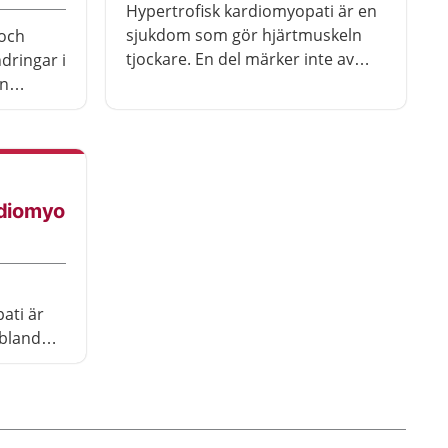
Hypertrofisk kardiomyopati är en
sjukdom som gör hjärtmuskeln
 och
tjockare. En del märker inte av
dringar i
sjukdomen medan andra blir
an
andfådda, får ont i bröstet,
hjärtklappning och svimmar.
 släkt.
diomyo
ti är
 bland
h bindväv
ärker
får