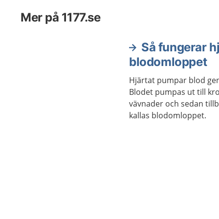
Mer på 1177.se
Så fungerar h
blodomloppet
Hjärtat pumpar blod ge
Blodet pumpas ut till k
vävnader och sedan tillba
kallas blodomloppet.