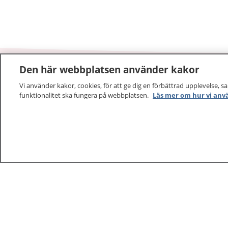
Den här webbplatsen använder kakor
Vi använder kakor, cookies, för att ge dig en förbättrad upplevelse, s
1177
–
tryggt om din hälsa och vård
funktionalitet ska fungera på webbplatsen.
Läs mer om hur vi anv
På 1177.se får du råd om hälsa och information om 
vilka mottagningar du kan kontakta. Logga in för att lä
och göra dina vårdärenden. Ring telefonnummer 1177
sjukvårdsrådgivning dygnet runt.
1177 ger dig råd när du vill må bättre.