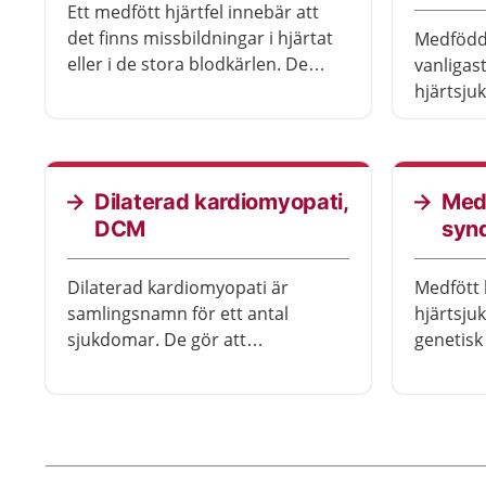
Ett medfött hjärtfel innebär att
det finns missbildningar i hjärtat
Medfödda
eller i de stora blodkärlen. De
vanligast
flesta hjärtfel ger inga eller
hjärtsju
lindriga besvär, men ibland kan
till exem
det vara mer allvarligt. Då får
skiljeväg
barnet ofta symtom under sina
av hjärtk
första veckor i livet och kan
kärlen. 
Dilaterad kardiomyopati,
Medf
behöva opereras.
efter be
DCM
syn
ofta for
undersö
Dilaterad kardiomyopati är
Medfött 
samlingsnamn för ett antal
hjärtsju
sjukdomar. De gör att
genetisk
hjärtmuskeln blir svagare och
orsakar e
hjärtrummen vidgas utan att det
hjärtats
beror på högt blodtryck,
kranskärlssjukdom eller fel på
hjärtklaffarna.