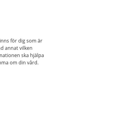
blir
östet.
ren är
år över.
inns för dig som är
nd annat vilken
rmationen ska hjälpa
mma om din vård.