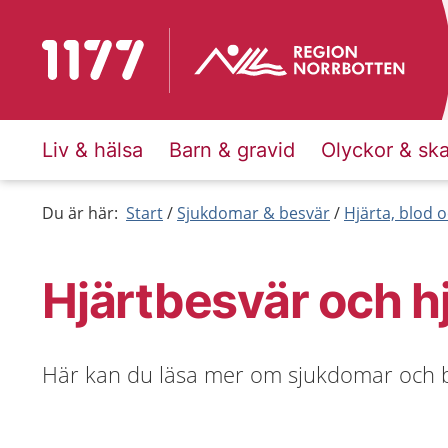
Till startsidan för 1177
Liv & hälsa
Barn & gravid
Olyckor & sk
Du är här:
Start
Sjukdomar & besvär
Hjärta, blod o
Hjärtbesvär och hj
Här kan du läsa mer om sjukdomar och b