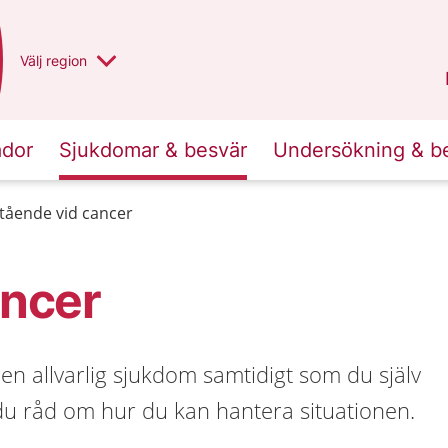
Du har valt region
Välj
en annan
region
Norrbotten
.
ador
Sjukdomar & besvär
Undersökning & b
tående vid cancer
ancer
r en allvarlig sjukdom samtidigt som du själv
 du råd om hur du kan hantera situationen.