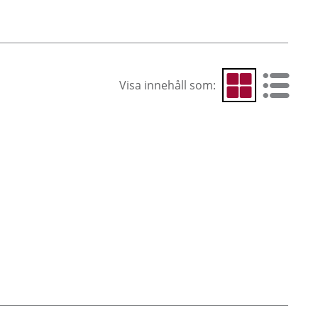
Visa innehåll som:
Visa som rutnät
Visa som 