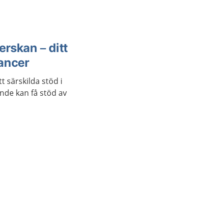
rskan – ditt
cancer
t särskilda stöd i
nde kan få stöd av