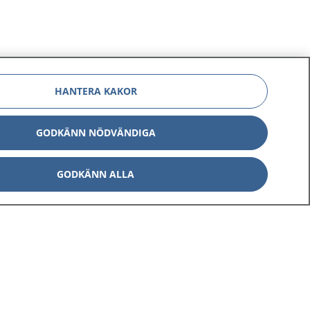
HANTERA KAKOR
GODKÄNN NÖDVÄNDIGA
GODKÄNN ALLA
Om 1177
Kontakt
E-tjänster
Press
Aktuellt
Digital tillgänglighet