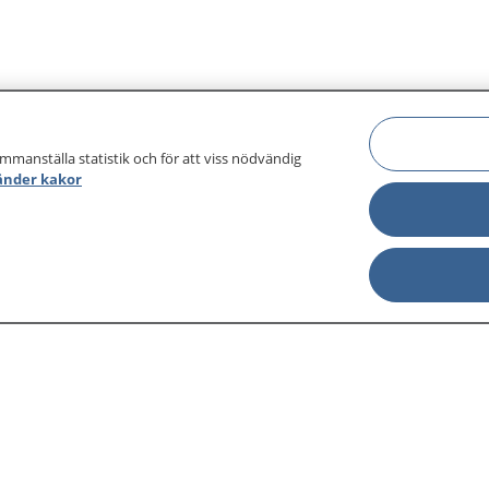
ammanställa statistik och för att viss nödvändig
änder kakor
sjukdomar och
Other languages
sa din journal
Lättläst svenska
 för