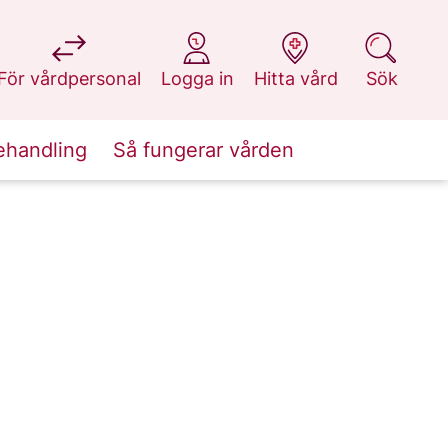
på 1177.se
på 1177.se
på 1177.se
på 1177.se
För vårdpersonal
Logga in
Hitta vård
Sök
ehandling
Så fungerar vården