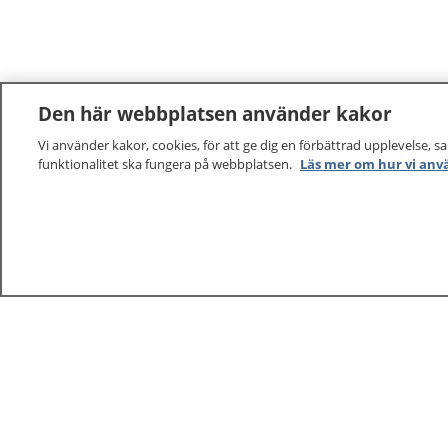
Den här webbplatsen använder kakor
Vi använder kakor, cookies, för att ge dig en förbättrad upplevelse, s
funktionalitet ska fungera på webbplatsen.
Läs mer om hur vi anv
1177
–
tryggt om din hälsa och vård
På 1177.se får du råd om hälsa och information om 
vilka mottagningar du kan kontakta. Logga in för att lä
och göra dina vårdärenden. Ring telefonnummer 1177
sjukvårdsrådgivning dygnet runt.
1177 ger dig råd när du vill må bättre.