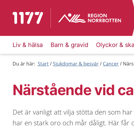
Till startsidan för 1177
Liv & hälsa
Barn & gravid
Olyckor & sk
Du är här:
Start
Sjukdomar & besvär
Cancer
Närs
Närstående vid c
Det är vanligt att vilja stötta den som ha
har en stark oro och mår dåligt. Här får