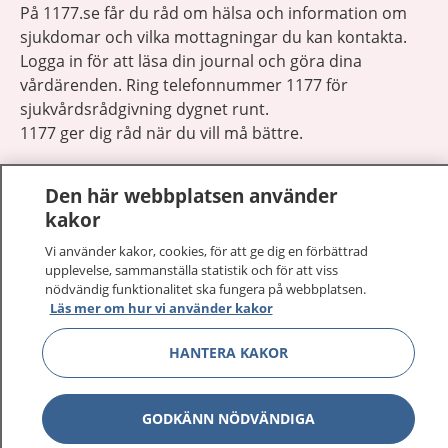
På 1177.se får du råd om hälsa och information om
sjukdomar och vilka mottagningar du kan kontakta.
Logga in för att läsa din journal och göra dina
vårdärenden. Ring telefonnummer 1177 för
sjukvårdsrådgivning dygnet runt.
1177 ger dig råd när du vill må bättre.
Den här webbplatsen använder
kakor
Vi använder kakor, cookies, för att ge dig en förbättrad
Visa inn
1177 på flera språk
upplevelse, sammanställa statistik och för att viss
nödvändig funktionalitet ska fungera på webbplatsen.
Läs mer om hur vi använder kakor
Visa inn
Om 1177
HANTERA KAKOR
Visa inn
Kontakt
GODKÄNN NÖDVÄNDIGA
Behandling av personuppgifter