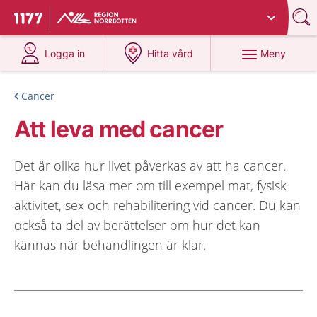
Du har valt region
Norrbotten
.
Till startsidan för 1177
på 1177.se
på 1177.se
Meny
Logga in
Hitta vård
Cancer
Att leva med cancer
Det är olika hur livet påverkas av att ha cancer.
Här kan du läsa mer om till exempel mat, fysisk
aktivitet, sex och rehabilitering vid cancer. Du kan
också ta del av berättelser om hur det kan
kännas när behandlingen är klar.