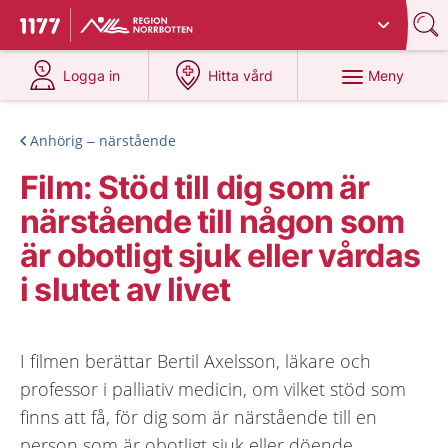
Du har valt region
Norrbotten
.
Till startsidan för 1177
på 1177.se
på 1177.se
Meny
Logga in
Hitta vård
Anhörig – närstående
Film: Stöd till dig som är
närstående till någon som
är obotligt sjuk eller vårdas
i slutet av livet
I filmen berättar Bertil Axelsson, läkare och
professor i palliativ medicin, om vilket stöd som
finns att få, för dig som är närstående till en
person som är obotligt sjuk eller döende.