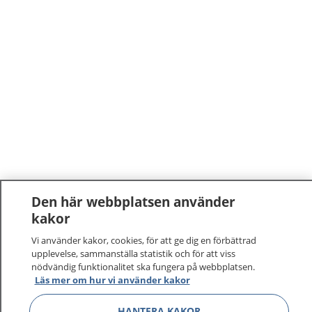
Den här webbplatsen använder
1177
–
tryggt om din hälsa och vård
kakor
Vi använder kakor, cookies, för att ge dig en förbättrad
På 1177.se får du råd om hälsa och information om
upplevelse, sammanställa statistik och för att viss
sjukdomar och vilka mottagningar du kan kontakta.
nödvändig funktionalitet ska fungera på webbplatsen.
Läs mer om hur vi använder kakor
Logga in för att läsa din journal och göra dina
vårdärenden. Ring telefonnummer 1177 för
HANTERA KAKOR