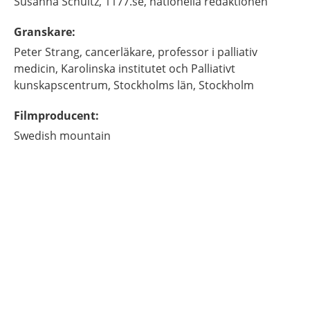
Susanna
Schultz,
1177.se, nationella redaktionen
Granskare
:
Peter
Strang,
cancerläkare, professor i palliativ
medicin,
Karolinska institutet och Palliativt
kunskapscentrum, Stockholms län,
Stockholm
Filmproducent
:
Swedish mountain