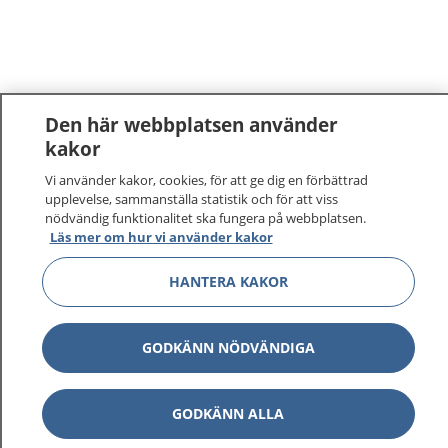
Den här webbplatsen använder
kakor
1177
–
tryggt om din hälsa och vård
Vi använder kakor, cookies, för att ge dig en förbättrad
upplevelse, sammanställa statistik och för att viss
nödvändig funktionalitet ska fungera på webbplatsen.
På 1177.se får du råd om hälsa och information om
Läs mer om hur vi använder kakor
sjukdomar och vilka mottagningar du kan kontakta.
Logga in för att läsa din journal och göra dina
HANTERA KAKOR
vårdärenden. Ring telefonnummer 1177 för
sjukvårdsrådgivning dygnet runt.
1177 ger dig råd när du vill må bättre.
GODKÄNN NÖDVÄNDIGA
GODKÄNN ALLA