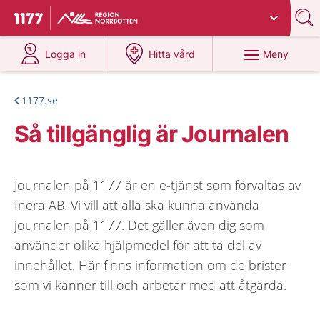
Du har valt region
Norrbotten
.
Till startsidan för 1177
på 1177.se
på 1177.se
Meny
Logga in
Hitta vård
1177.se
Så tillgänglig är Journalen
Journalen på 1177 är en e-tjänst som förvaltas av
Inera AB. Vi vill att alla ska kunna använda
journalen på 1177. Det gäller även dig som
använder olika hjälpmedel för att ta del av
innehållet. Här finns information om de brister
som vi känner till och arbetar med att åtgärda.