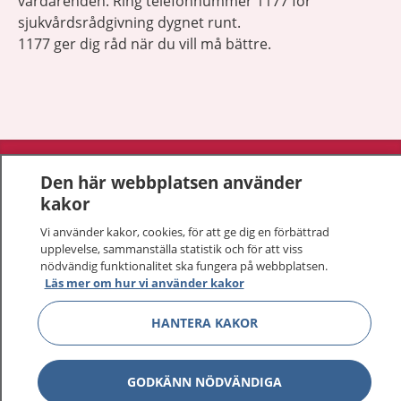
vårdärenden. Ring telefonnummer 1177 för
sjukvårdsrådgivning dygnet runt.
1177 ger dig råd när du vill må bättre.
Visa inn
1177 på flera språk
Den här webbplatsen använder
kakor
Visa inn
Om 1177
Vi använder kakor, cookies, för att ge dig en förbättrad
upplevelse, sammanställa statistik och för att viss
Visa inn
Kontakt
nödvändig funktionalitet ska fungera på webbplatsen.
Läs mer om hur vi använder kakor
HANTERA KAKOR
Behandling av personuppgifter
Hantering av kakor
GODKÄNN NÖDVÄNDIGA