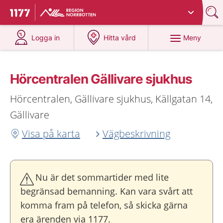
Du har valt region
Norrbotten
.
Till startsidan för 1177
på 1177.se
på 1177.se
Meny
Logga in
Hitta vård
Hörcentralen Gällivare sjukhus
Hörcentralen, Gällivare sjukhus, Källgatan 14,
Gällivare
Visa på karta
Vägbeskrivning
Nu är det sommartider med lite
begränsad bemanning. Kan vara svårt att
komma fram på telefon, så skicka gärna
era ärenden via 1177.