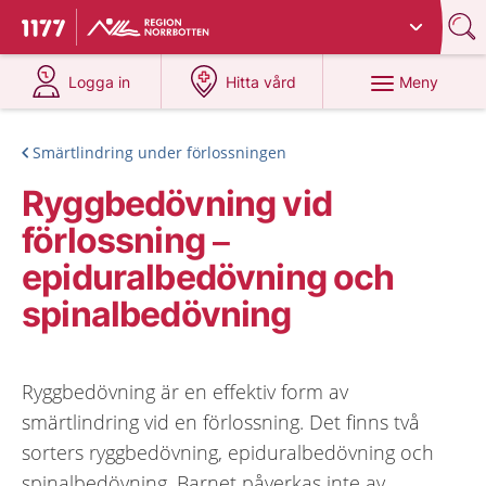
Du har valt region
Norrbotten
.
Till startsidan för 1177
på 1177.se
på 1177.se
Meny
Logga in
Hitta vård
Smärtlindring under förlossningen
Ryggbedövning vid
förlossning –
epiduralbedövning och
spinalbedövning
Ryggbedövning är en effektiv form av
smärtlindring vid en förlossning. Det finns två
sorters ryggbedövning, epiduralbedövning och
spinalbedövning. Barnet påverkas inte av