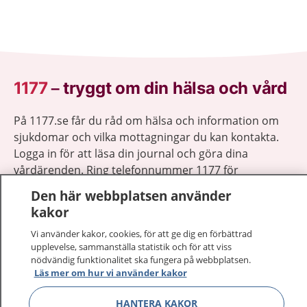
1177
–
tryggt om din hälsa och vård
På 1177.se får du råd om hälsa och information om
sjukdomar och vilka mottagningar du kan kontakta.
Logga in för att läsa din journal och göra dina
vårdärenden. Ring telefonnummer 1177 för
sjukvårdsrådgivning dygnet runt.
Den här webbplatsen använder
1177 ger dig råd när du vill må bättre.
kakor
Vi använder kakor, cookies, för att ge dig en förbättrad
upplevelse, sammanställa statistik och för att viss
nödvändig funktionalitet ska fungera på webbplatsen.
Läs mer om hur vi använder kakor
Visa inn
1177 på flera språk
HANTERA KAKOR