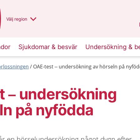
Du har valt region
Välj
en annan
region
Norrbotten
.
ador
Sjukdomar & besvär
Undersökning & b
förlossningen
OAE-test – undersökning av hörseln på nyfö
t – undersökning
ln på nyfödda
får en hörselundersökning något dygn efter