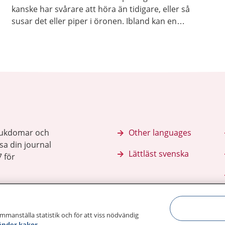
kanske har svårare att höra än tidigare, eller så
susar det eller piper i öronen. Ibland kan en
hörselundersökning även ingå i en hälsokontroll.
sjukdomar och
Other languages
sa din journal
Lättläst svenska
 för
ammanställa statistik och för att viss nödvändig
änder kakor