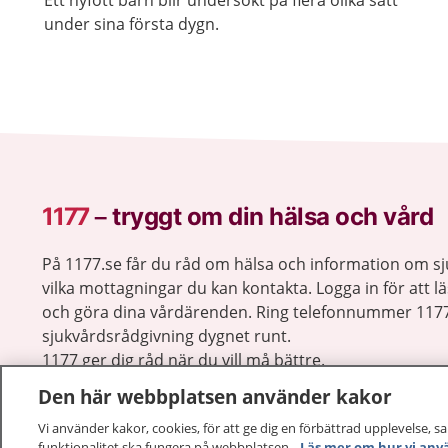
Ett nyfött barn blir undersökt på flera olika sätt
under sina första dygn.
1177
–
tryggt om din hälsa och vård
På 1177.se får du råd om hälsa och information om 
vilka mottagningar du kan kontakta. Logga in för att lä
och göra dina vårdärenden. Ring telefonnummer 1177
sjukvårdsrådgivning dygnet runt.
1177 ger dig råd när du vill må bättre.
Den här webbplatsen använder kakor
Vi använder kakor, cookies, för att ge dig en förbättrad upplevelse, s
funktionalitet ska fungera på webbplatsen.
Läs mer om hur vi anv