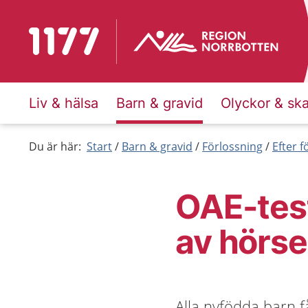
Till startsidan för 1177
Liv & hälsa
Barn & gravid
Olyckor & sk
Du är här:
Start
Barn & gravid
Förlossning
Efter 
OAE-tes
av hörse
Alla nyfödda barn 