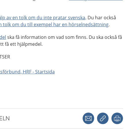
jälp av en tolk om du inte pratar svenska
. Du har också
en tolk om du till exempel har en hörselnedsättning
.
del
ska få information om vad som finns. Du ska också få
tt få ett hjälpmedel.
TSER
sförbund, HRF - Startsida
Dela via mejl
Kopiera län
Skr
KELN