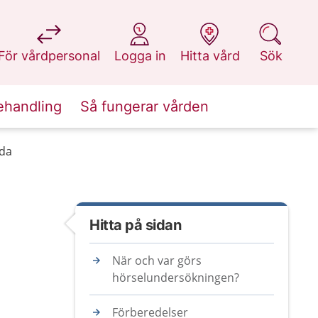
på 1177.se
på 1177.se
på 1177.se
på 1177.se
För vårdpersonal
Logga in
Hitta vård
Sök
ehandling
Så fungerar vården
dda
Hitta på sidan
När och var görs
hörselundersökningen?
Förberedelser