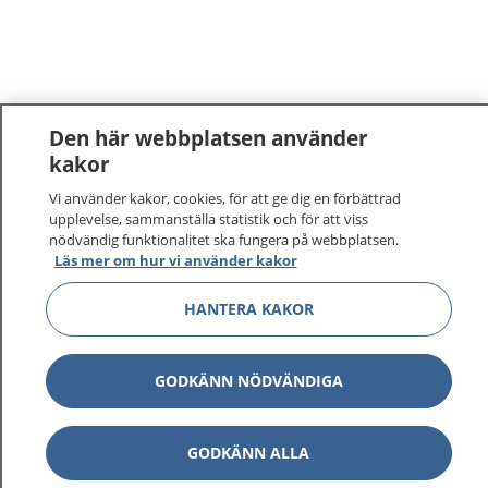
Den här webbplatsen använder
kakor
Vi använder kakor, cookies, för att ge dig en förbättrad
upplevelse, sammanställa statistik och för att viss
nödvändig funktionalitet ska fungera på webbplatsen.
Läs mer om hur vi använder kakor
1177
–
tryggt om din hälsa och vård
HANTERA KAKOR
På 1177.se får du råd om hälsa och information om
sjukdomar och vilka mottagningar du kan kontakta.
GODKÄNN NÖDVÄNDIGA
Logga in för att läsa din journal och göra dina
vårdärenden. Ring telefonnummer 1177 för
sjukvårdsrådgivning dygnet runt.
GODKÄNN ALLA
1177 ger dig råd när du vill må bättre.