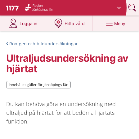
Du har valt region
Jönköpings län
.
Till startsidan för 1177
på 1177.se
på 1177.se
Meny
Logga in
Hitta vård
Röntgen och bildundersökningar
Ultraljudsundersökning av
hjärtat
Innehållet gäller för Jönköpings län
Innehållet gäller för Jönköpings län
Du kan behöva göra en undersökning med
ultraljud på hjärtat för att bedöma hjärtats
funktion.