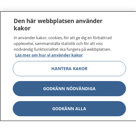
Den här webbplatsen använder
kakor
Vi använder kakor, cookies, för att ge dig en förbättrad
1177
–
tryggt om din hälsa och vård
upplevelse, sammanställa statistik och för att viss
nödvändig funktionalitet ska fungera på webbplatsen.
Läs mer om hur vi använder kakor
På 1177.se får du råd om hälsa och information om
sjukdomar och vilka mottagningar du kan kontakta.
HANTERA KAKOR
Logga in för att läsa din journal och göra dina
vårdärenden. Ring telefonnummer 1177 för
sjukvårdsrådgivning dygnet runt.
GODKÄNN NÖDVÄNDIGA
1177 ger dig råd när du vill må bättre.
GODKÄNN ALLA
Visa inn
1177 på flera språk