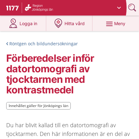
Du har valt region
Jönköpings län
.
Till startsidan för 1177
på 1177.se
på 1177.se
Meny
Logga in
Hitta vård
Röntgen och bildundersökningar
Förberedelser inför
datortomografi av
tjocktarmen med
kontrastmedel
Innehållet gäller för Jönköpings län
Innehållet gäller för Jönköpings län
Du har blivit kallad till en datortomografi av
tjocktarmen. Den här informationen är en del av