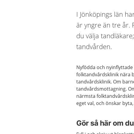
I Jönköpings län ha
är yngre än tre år.
du välja tandläkare
tandvården.
Nyfödda och nyinflyttade 
folktandvårdsklinik nära 
tandvårdsklinik. Om barnet
tandvårdsmottagning. Om m
närmsta folktandvårdsklini
eget val, och önskar byta
Gör så här om du 