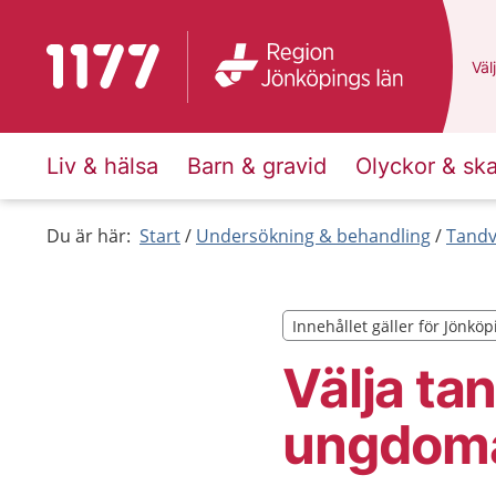
Till startsidan för 1177
Du 
Välj
Liv & hälsa
Barn & gravid
Olyckor & sk
Du är här:
Start
Undersökning & behandling
Tandv
Innehållet gäller för Jönköp
Innehållet gäller för Jönköp
Välja ta
ungdomar