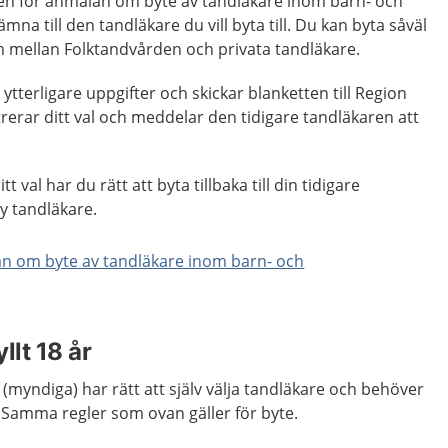
etten för anmälan om byte av tandläkare inom barn- och
a till den tandläkare du vill byta till. Du kan byta såväl
mellan Folktandvården och privata tandläkare.
 ytterligare uppgifter och skickar blanketten till Region
rerar ditt val och meddelar den tidigare tandläkaren att
 val har du rätt att byta tillbaka till din tidigare
ny tandläkare.
an om byte av tandläkare inom barn- och
lt 18 år
(myndiga) har rätt att själv välja tandläkare och behöver
Samma regler som ovan gäller för byte.