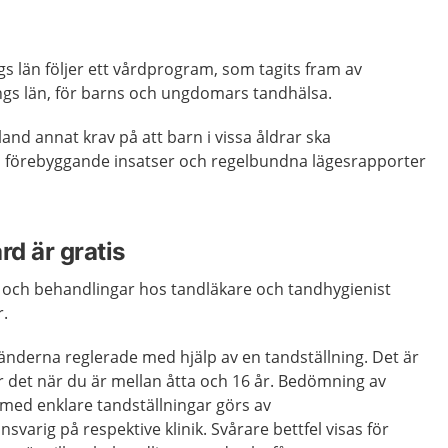
gs län följer ett vårdprogram, som tagits fram av
ngs län, för barns och ungdomars tandhälsa.
nd annat krav på att barn i vissa åldrar ska
å förebyggande insatser och regelbundna lägesrapporter
rd är gratis
 och behandlingar hos tandläkare och tandhygienist
r.
änderna reglerade med hjälp av en tandställning. Det är
r det när du är mellan åtta och 16 år. Bedömning av
l med enklare tandställningar görs av
nsvarig på respektive klinik. Svårare bettfel visas för