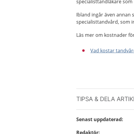
specialisttandläkare som 
Ibland ingår även annan sp
specialisttandvård, som in
Läs mer om kostnader fö
Vad kostar tandvår
TIPSA & DELA ARTI
Senast uppdaterad
:
Redaktör
: