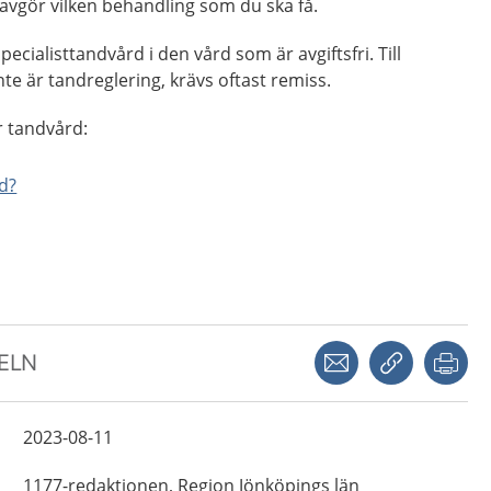
avgör vilken behandling som du ska få.
ecialisttandvård i den vård som är avgiftsfri. Till
te är tandreglering, krävs oftast remiss.
r tandvård:
d?
Dela via mejl
Kopiera län
Skr
KELN
2023-08-11
1177-redaktionen,
Region Jönköpings län