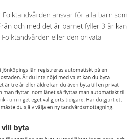
r Folktandvården ansvar för alla barn som
 Från och med det år barnet fyller 3 år kan
; Folktandvården eller den privata
i Jönköpings län registreras automatiskt på en
bostaden. Är du inte nöjd med valet kan du byta
 är tre år eller äldre kan du även byta till en privat
an flyttar inom länet så flyttas man automatiskt till
k - om inget eget val gjorts tidigare. Har du gjort ett
, måste du själv välja en ny tandvårdsmottagning.
vill byta