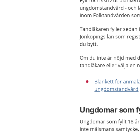
Fyll i och skriv ut blank
ungdomstandvård - och lämn
inom Folktandvården som 
Tandläkaren fyller sedan i
Jönköpings län som regist
du bytt.
Om du inte är nöjd med ditt
tandläkare eller välja en 
Blankett för anmäl
ungdomstandvård
Ungdomar som fyl
Ungdomar som fyllt 18 år 
inte målsmans samtycke. 