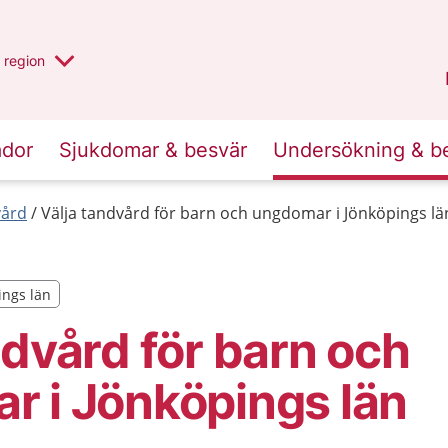
har valt region
en annan
region
Jönköpings län
.
ador
Sjukdomar & besvär
Undersökning & b
ård
Välja tandvård för barn och ungdomar i Jönköpings lä
ings län
ings län
ndvård för barn och
 i Jönköpings län