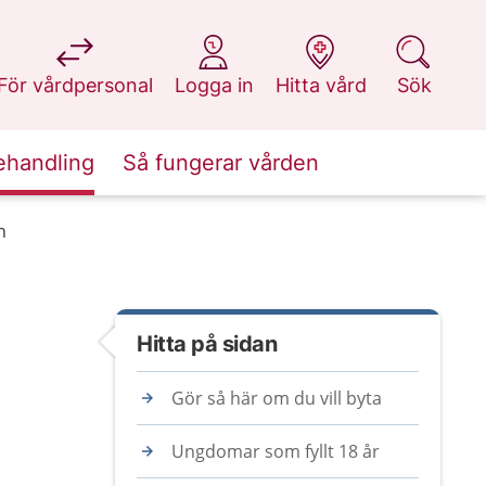
på 1177.se
på 1177.se
på 1177.se
på 1177.se
För vårdpersonal
Logga in
Hitta vård
Sök
ehandling
Så fungerar vården
n
Hitta på sidan
Gör så här om du vill byta
Ungdomar som fyllt 18 år