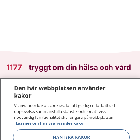
1177
–
tryggt om din hälsa och vård
På 1177.se får du råd om hälsa och information om
Den här webbplatsen använder
sjukdomar och vilka mottagningar du kan kontakta.
kakor
Logga in för att läsa din journal och göra dina
vårdärenden. Ring telefonnummer 1177 för
Vi använder kakor, cookies, för att ge dig en förbättrad
upplevelse, sammanställa statistik och för att viss
sjukvårdsrådgivning dygnet runt.
nödvändig funktionalitet ska fungera på webbplatsen.
1177 ger dig råd när du vill må bättre.
Läs mer om hur vi använder kakor
HANTERA KAKOR