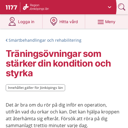
Du har valt region
Jönköpings län
.
Till startsidan för 1177
på 1177.se
på 1177.se
Meny
Logga in
Hitta vård
Smärtbehandlingar och rehabilitering
Träningsövningar som
stärker din kondition och
styrka
Innehållet gäller för Jönköpings län
Innehållet gäller för Jönköpings län
Det är bra om du rör på dig inför en operation,
utifrån vad du orkar och kan. Det kan hjälpa kroppen
att återhämta sig efteråt. Försök att röra på dig
sammanlagt trettio minuter varje dag.