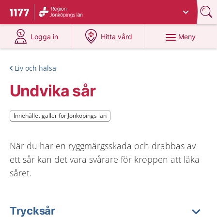
Du har valt region
Jönköpings län
.
Till startsidan för 1177
på 1177.se
på 1177.se
Meny
Logga in
Hitta vård
Liv och hälsa
Undvika sår
Innehållet gäller för Jönköpings län
Innehållet gäller för Jönköpings län
När du har en ryggmärgsskada och drabbas av
ett sår kan det vara svårare för kroppen att läka
såret.
Trycksår