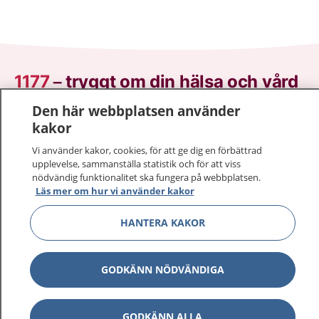
1177
–
tryggt om din hälsa och vård
Den här webbplatsen använder
På 1177.se får du råd om hälsa och information om
kakor
sjukdomar och vilka mottagningar du kan kontakta.
Logga in för att läsa din journal och göra dina
Vi använder kakor, cookies, för att ge dig en förbättrad
upplevelse, sammanställa statistik och för att viss
vårdärenden. Ring telefonnummer 1177 för
nödvändig funktionalitet ska fungera på webbplatsen.
sjukvårdsrådgivning dygnet runt.
Läs mer om hur vi använder kakor
1177 ger dig råd när du vill må bättre.
HANTERA KAKOR
GODKÄNN NÖDVÄNDIGA
Visa inn
1177 på flera språk
GODKÄNN ALLA