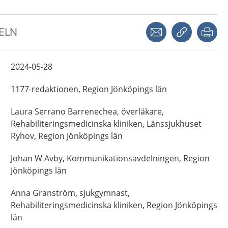
Dela via mejl
Kopiera län
Skr
KELN
2024-05-28
1177-redaktionen,
Region Jönköpings län
Laura
Serrano Barrenechea,
överläkare,
Rehabiliteringsmedicinska kliniken, Länssjukhuset
Ryhov, Region Jönköpings län
Johan
W Avby,
Kommunikationsavdelningen, Region
Jönköpings län
Anna
Granström,
sjukgymnast,
Rehabiliteringsmedicinska kliniken, Region Jönköpings
län