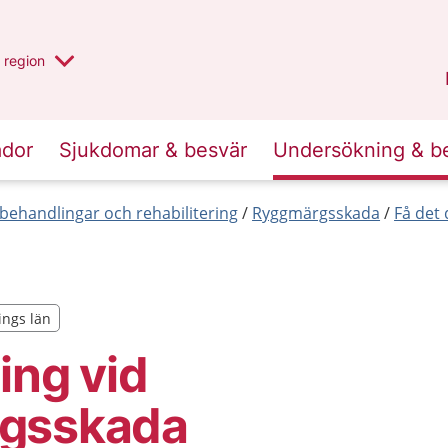
har valt region
en annan
region
Jönköpings län
.
ador
Sjukdomar & besvär
Undersökning & b
behandlingar och rehabilitering
Ryggmärgsskada
Få det 
ings län
ings län
ing vid
gsskada