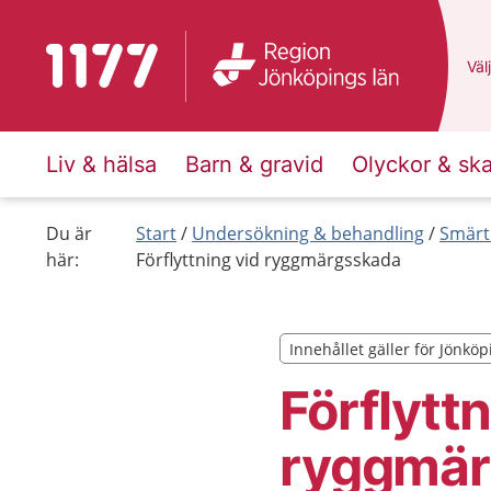
Till startsidan för 1177
Du 
Välj
Liv & hälsa
Barn & gravid
Olyckor & sk
Du är
Start
Undersökning & behandling
Smärt
här:
Förflyttning vid ryggmärgsskada
Innehållet gäller för Jönköp
Innehållet gäller för Jönköp
Förflyttn
ryggmär