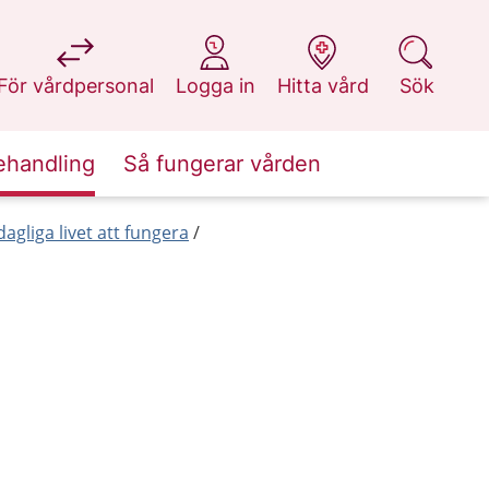
på 1177.se
på 1177.se
på 1177.se
på 1177.se
För vårdpersonal
Logga in
Hitta vård
Sök
ehandling
Så fungerar vården
dagliga livet att fungera