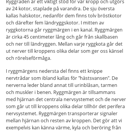
Ryggraden är ett viktigt stöd för vår kropp och utgörs
av 24 kotor, staplade på varandra. De sju översta
kallas halskotor, nedanför dem finns tolv bröstkotor
och därefter fem ländryggskotor. I mitten av
ryggkotorna går ryggmärgen i en kanal. Ryggmärgen
är cirka 45 centimeter lång och går från skallbasen
och ner till ländryggen. Mellan varje ryggkota går det
ut nerver till kroppens olika delar som ger oss känsel
och rörelseförmåga.
I ryggmärgens nedersta del finns ett knippe
nervtrådar som ibland kallas för ”hästsvansen”. De
nerverna leder bland annat till urinblåsan, tarmen
och muskler i benen. Ryggmärgen är tillsammans
med hjärnan det centrala nervsystemet och de nerver
som går ut till kroppens olika delar tillhör det perifera
nervsystemet. Ryggmärgen transporterar signaler
mellan hjärnan och resten av kroppen. Det gör att vi
exempelvis kan känna värme, kyla och beröring från