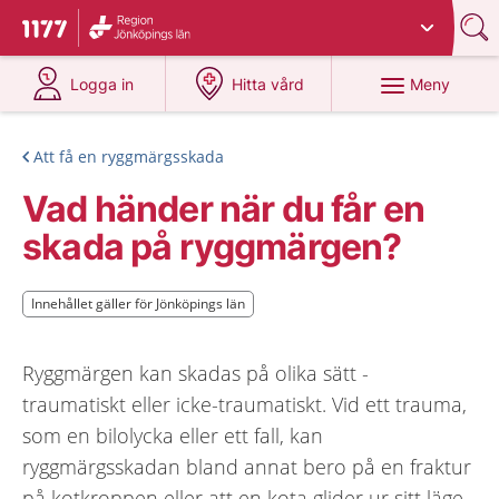
Du har valt region
Jönköpings län
.
Till startsidan för 1177
på 1177.se
på 1177.se
Meny
Logga in
Hitta vård
Att få en ryggmärgsskada
Vad händer när du får en
skada på ryggmärgen?
Innehållet gäller för Jönköpings län
Innehållet gäller för Jönköpings län
Ryggmärgen kan skadas på olika sätt -
traumatiskt eller icke-traumatiskt. Vid ett trauma,
som en bilolycka eller ett fall, kan
ryggmärgsskadan bland annat bero på en fraktur
på kotkroppen eller att en kota glider ur sitt läge