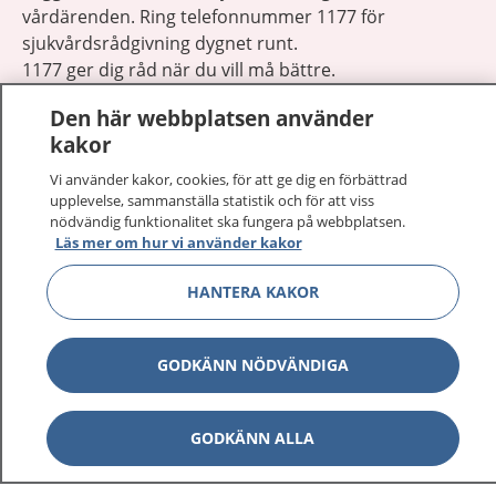
vårdärenden. Ring telefonnummer 1177 för
sjukvårdsrådgivning dygnet runt.
1177 ger dig råd när du vill må bättre.
Den här webbplatsen använder
kakor
Vi använder kakor, cookies, för att ge dig en förbättrad
upplevelse, sammanställa statistik och för att viss
Visa inn
1177 på flera språk
nödvändig funktionalitet ska fungera på webbplatsen.
Läs mer om hur vi använder kakor
Visa inn
Om 1177
HANTERA KAKOR
Visa inn
Kontakt
GODKÄNN NÖDVÄNDIGA
Behandling av personuppgifter
GODKÄNN ALLA
Hantering av kakor