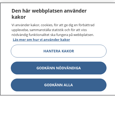
Den här webbplatsen använder
kakor
Vi använder kakor, cookies, för att ge dig en förbättrad
1177
–
tryggt om din hälsa och vård
upplevelse, sammanställa statistik och för att viss
nödvändig funktionalitet ska fungera på webbplatsen.
Läs mer om hur vi använder kakor
På 1177.se får du råd om hälsa och information om
sjukdomar och vilka mottagningar du kan kontakta.
HANTERA KAKOR
Logga in för att läsa din journal och göra dina
vårdärenden. Ring telefonnummer 1177 för
sjukvårdsrådgivning dygnet runt.
GODKÄNN NÖDVÄNDIGA
1177 ger dig råd när du vill må bättre.
GODKÄNN ALLA
Visa inn
1177 på flera språk