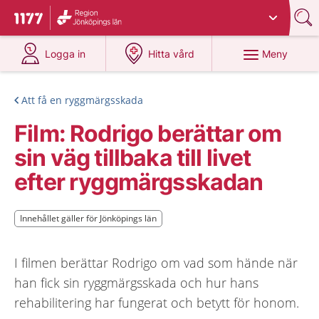
Du har valt region
Jönköpings län
.
Till startsidan för 1177
på 1177.se
på 1177.se
Meny
Logga in
Hitta vård
Att få en ryggmärgsskada
Film: Rodrigo berättar om
sin väg tillbaka till livet
efter ryggmärgsskadan
Innehållet gäller för Jönköpings län
Innehållet gäller för Jönköpings län
I filmen berättar Rodrigo om vad som hände när
han fick sin ryggmärgsskada och hur hans
rehabilitering har fungerat och betytt för honom.