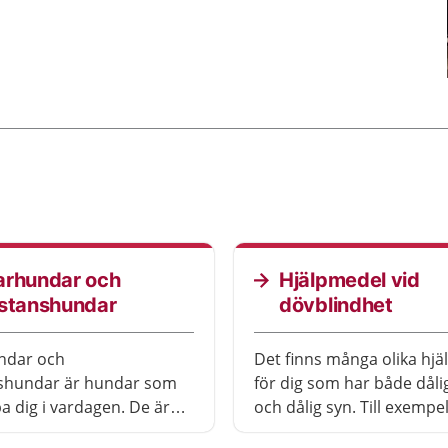
arhundar och
Hjälpmedel vid
istanshundar
dövblindhet
ndar och
Det finns många olika hj
nshundar är hundar som
för dig som har både dåli
pa dig i vardagen. De är
och dålig syn. Till exemp
utbildade för att utföra
som hjälper dig att kom