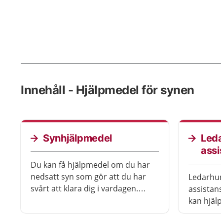
Innehåll - Hjälpmedel för synen
Synhjälpmedel
Led
ass
Du kan få hjälpmedel om du har
nedsatt syn som gör att du har
Ledarhu
svårt att klara dig i vardagen.
assista
Genom att använda hjälpmedel
kan hjäl
kan du bli mer aktiv och
särskilt 