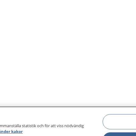
gifter.
och ta till dig informatio
hjälp av mobiltelefoner, 
och hushållsmaskiner.
ammanställa statistik och för att viss nödvändig
änder kakor