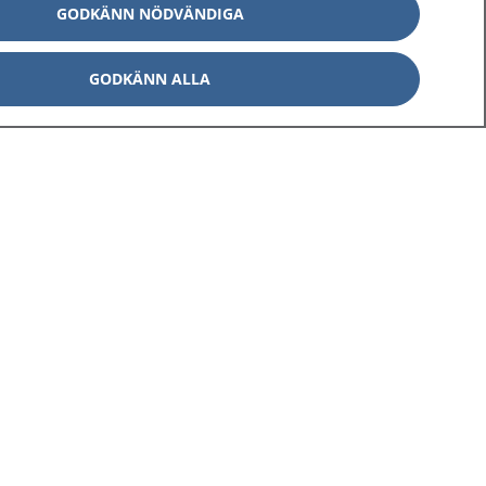
GODKÄNN NÖDVÄNDIGA
GODKÄNN ALLA
Om 1177
Kontakt
E-tjänster
Press
Aktuellt
Digital tillgänglighet
Inställningar för kakor
av personuppgifter
Hantering av kakor