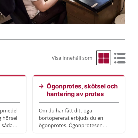
Visa innehåll som:
Visa som rutnät
Visa som 
Ögonprotes, skötsel och
hantering av protes
älpmedel
Om du har fått ditt öga
g hörsel
bortopererat erbjuds du en
el sådana
ögonprotes. Ögonprotesen
municera
provas ut av ögonmottagningen