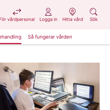
på 1177.se
på 1177.se
på 1177.se
på 1177.se
För vårdpersonal
Logga in
Hitta vård
Sök
ehandling
Så fungerar vården