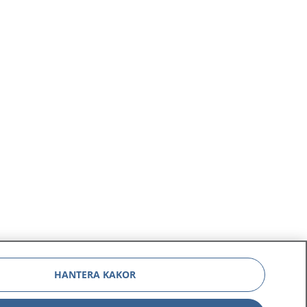
n med
och är av glas eller akrylplast. Det
datorer
är viktigt att du sköter protesen
och ögonhålan för att undvika
infektion.
HANTERA KAKOR