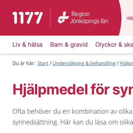
Till startsidan för 1177
Du 
Välj
Liv & hälsa
Barn & gravid
Olyckor & sk
Du är här:
Start
Undersökning & behandling
Hjälp
Hjälpmedel för sy
Ofta behöver du en kombination av olik
synnedsättning. Här kan du läsa om olika