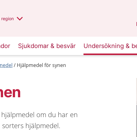
har valt region
en annan
region
Jönköpings län
.
ador
Sjukdomar & besvär
Undersökning & b
medel
Hjälpmedel för synen
nen
a hjälpmedel om du har en
 sorters hjälpmedel.